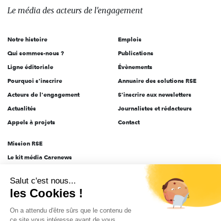
des
Le média
des acteurs
de l'engagement
acteurs
de
Notre histoire
Emplois
l'engagement
Qui sommes-nous ?
Publications
Ligne éditoriale
Évènements
Pourquoi s'inscrire
Annuaire des solutions RSE
Acteurs de l'engagement
S'inscrire aux newsletters
Actualités
Journalistes et rédacteurs
Appels à projets
Contact
Mission RSE
Le kit média Carenews
Groupe AEF
Salut c'est nous...
AEF info
les Cookies !
Novethic
On a attendu d'être sûrs que le contenu de
PRODURABLE
ce site vous intéresse avant de vous