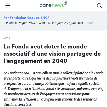
Aller
Carenews,
Menu
Rec
au
Le
contenu
média
Par
Fondation Groupe SNCF
principal
des
- Publié le 26 juin 2024 - 14:30 - Mise à jour le 27 juin 2024 - 17:32
acteurs
de
l'engagement
#ESS
La Fonda veut doter le monde
associatif d’une vision partagée de
l’engagement en 2040
La Fondation SNCF a accueilli en mai le collectif piloté par la Fonda
et ses partenaires, qui mène depuis plusieurs mois un travail de
prospective autour d’une problématique majeure : quelle société
de l’engagement à l’horizon 2040 ? Associations, mécènes, experts,
de nombreux acteurs de l’engagement se sont réunis pour
emmener la réflexion un cran plus loin et nourrir des scénarios
d’actions concrètes.