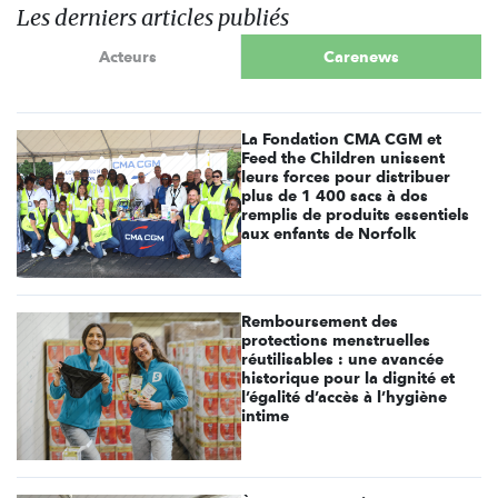
Les derniers articles publiés
Acteurs
Carenews
La Fondation CMA CGM et
Feed the Children unissent
leurs forces pour distribuer
plus de 1 400 sacs à dos
remplis de produits essentiels
aux enfants de Norfolk
Remboursement des
protections menstruelles
réutilisables : une avancée
historique pour la dignité et
l’égalité d’accès à l’hygiène
intime