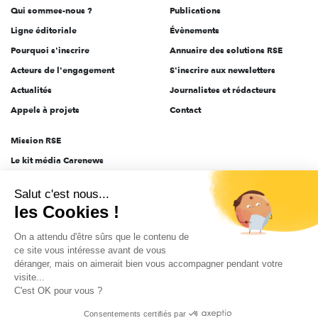
Qui sommes-nous ?
Publications
Ligne éditoriale
Évènements
Pourquoi s'inscrire
Annuaire des solutions RSE
Acteurs de l'engagement
S'inscrire aux newsletters
Actualités
Journalistes et rédacteurs
Appels à projets
Contact
Mission RSE
Le kit média Carenews
Groupe AEF
Salut c'est nous...
AEF info
les Cookies !
Novethic
On a attendu d'être sûrs que le contenu de
PRODURABLE
ce site vous intéresse avant de vous
Inclusiv Day
déranger, mais on aimerait bien vous accompagner pendant votre
visite...
C'est OK pour vous ?
CGV
Données personnelles
Mentions légales
2025-2026 Tout droits réservés
Consentements certifiés par