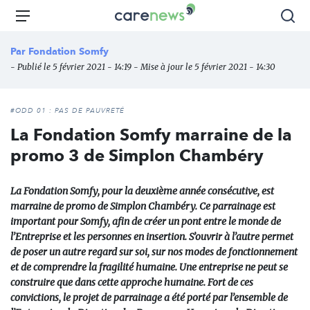
Aller
Carenews,
Menu
Rec
au
Le
contenu
média
Par
Fondation Somfy
principal
des
- Publié le 5 février 2021 - 14:19 - Mise à jour le 5 février 2021 - 14:30
acteurs
de
l'engagement
#ODD 01 : PAS DE PAUVRETÉ
La Fondation Somfy marraine de la
promo 3 de Simplon Chambéry
La Fondation Somfy, pour la deuxième année consécutive, est
marraine de promo de Simplon Chambéry. Ce parrainage est
important pour Somfy, afin de créer un pont entre le monde de
l’Entreprise et les personnes en insertion. S’ouvrir à l’autre permet
de poser un autre regard sur soi, sur nos modes de fonctionnement
et de comprendre la fragilité humaine. Une entreprise ne peut se
construire que dans cette approche humaine. Fort de ces
convictions, le projet de parrainage a été porté par l’ensemble de