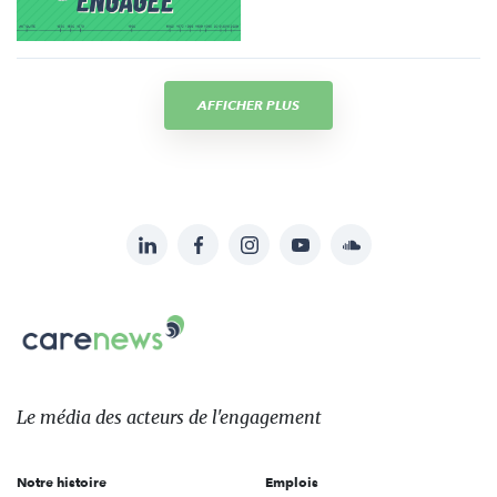
AFFICHER PLUS
LinkedIn
Facebook
Instagram
YouTube
Soundcloud
Suivez-
nous
Carenews,
sur:
Le
média
des
Le média
des acteurs
de l'engagement
acteurs
de
Notre histoire
Emplois
l'engagement