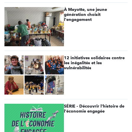
À Mayotte, une jeune
génération choisit
l'engagement
12 initiatives solidaires contre
les inégalités et les
vulnérabilités
SÉRIE - Découvrir l'histoire de
l'économie engagée