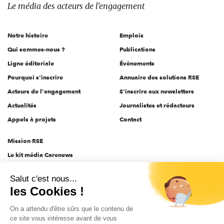
des
Le média
des acteurs
de l'engagement
acteurs
de
Notre histoire
Emplois
l'engagement
Qui sommes-nous ?
Publications
Ligne éditoriale
Évènements
Pourquoi s'inscrire
Annuaire des solutions RSE
Acteurs de l'engagement
S'inscrire aux newsletters
Actualités
Journalistes et rédacteurs
Appels à projets
Contact
Mission RSE
Le kit média Carenews
Groupe AEF
Salut c'est nous...
AEF info
les Cookies !
Novethic
On a attendu d'être sûrs que le contenu de
PRODURABLE
ce site vous intéresse avant de vous