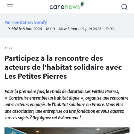
Aller
Carenews,
Menu
Rec
au
Le
contenu
média
Par
Fondation Somfy
principal
des
- Publié le 8 juin 2026 - 16:00 - Mise à jour le 9 juin 2026 - 19:03
acteurs
de
l'engagement
#RSE
Participez à la rencontre des
acteurs de l'habitat solidaire avec
Les Petites Pierres
Pour la première fois, le Fonds de dotation Les Petites Pierres,
« Construire ensemble un habitat digne », organise une rencontre
entre acteurs engagés de l'habitat solidaire en France. Vous êtes
une association, une entreprise ou une fondation et vous agissez
sur ces sujets ? Rejoignez cet évènement !