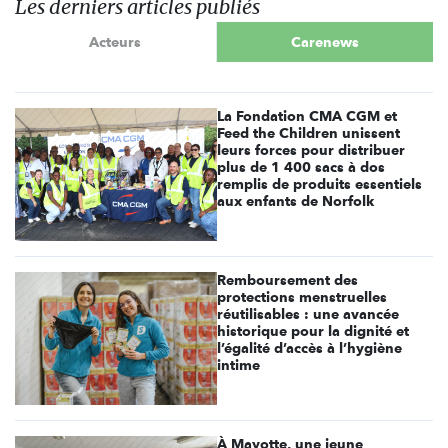
Les derniers articles publiés
Acteurs
Carenews
La Fondation CMA CGM et
Feed the Children unissent
leurs forces pour distribuer
plus de 1 400 sacs à dos
remplis de produits essentiels
aux enfants de Norfolk
Remboursement des
protections menstruelles
réutilisables : une avancée
historique pour la dignité et
l’égalité d’accès à l’hygiène
intime
À Mayotte, une jeune