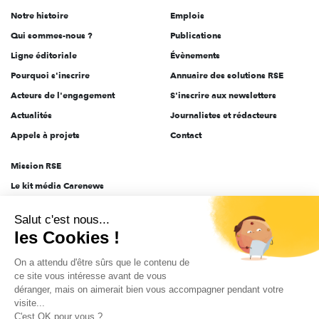
de
Notre histoire
Emplois
l'engagement
Qui sommes-nous ?
Publications
Ligne éditoriale
Évènements
Pourquoi s'inscrire
Annuaire des solutions RSE
Acteurs de l'engagement
S'inscrire aux newsletters
Actualités
Journalistes et rédacteurs
Appels à projets
Contact
Mission RSE
Le kit média Carenews
Groupe AEF
Salut c'est nous...
AEF info
les Cookies !
Novethic
On a attendu d'être sûrs que le contenu de
PRODURABLE
ce site vous intéresse avant de vous
Inclusiv Day
déranger, mais on aimerait bien vous accompagner pendant votre
visite...
C'est OK pour vous ?