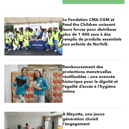
La Fondation CMA CGM et
Feed the Children unissent
leurs forces pour distribuer
plus de 1 400 sacs à dos
remplis de produits essentiels
aux enfants de Norfolk
Remboursement des
protections menstruelles
réutilisables : une avancée
historique pour la dignité et
l’égalité d’accès à l’hygiène
intime
À Mayotte, une jeune
génération choisit
l'engagement