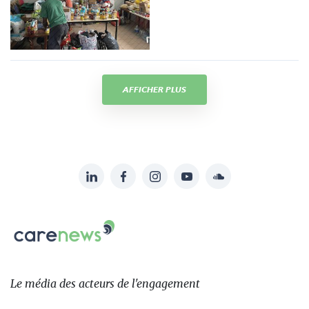
AFFICHER PLUS
LinkedIn
Facebook
Instagram
YouTube
Soundcloud
Suivez-
nous
Carenews,
sur:
Le
média
des
Le média
des acteurs
de l'engagement
acteurs