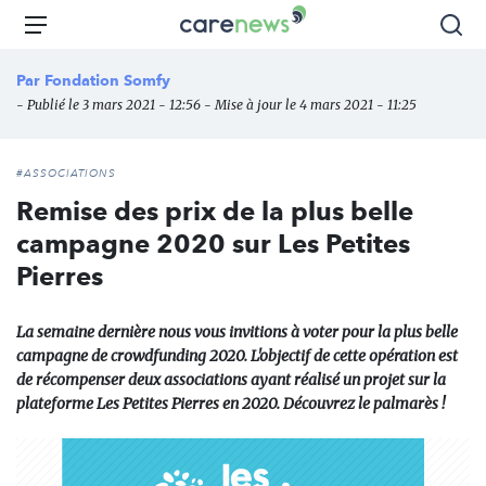
Aller
Carenews,
Menu
Rec
au
Le
contenu
média
Par
Fondation Somfy
principal
des
- Publié le 3 mars 2021 - 12:56 - Mise à jour le 4 mars 2021 - 11:25
acteurs
de
l'engagement
#ASSOCIATIONS
Remise des prix de la plus belle
campagne 2020 sur Les Petites
Pierres
La semaine dernière nous vous invitions à voter pour la plus belle
campagne de crowdfunding 2020. L'objectif de cette opération est
de récompenser deux associations ayant réalisé un projet sur la
plateforme Les Petites Pierres en 2020. Découvrez le palmarès !