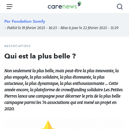
Aller
Carenews,
Menu
Rec
au
Le
contenu
média
Par
Fondation Somfy
principal
des
- Publié le 19 février 2021 - 16:23 - Mise à jour le 22 février 2021 - 11:29
acteurs
de
l'engagement
#ASSOCIATIONS
Qui est la plus belle ?
Non seulement la plus belle, mais peut-être la plus innovante, la
plus engagée, la plus solidaire, la plus étonnante, la plus
astucieuse, la plus dynamique, la plus enthousiasmante … Cette
année encore, la plateforme de crowdfunding solidaire Les Petites
Pierres lance une campagne pour décerner le prix de la plus belle
campagne parmi les 74 associations qui ont mené un projet en
2020.