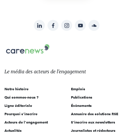
LinkedIn
Facebook
Instagram
YouTube
Soundcloud
Suivez-
nous
Carenews,
sur:
Le
média
des
Le média
des acteurs
de l'engagement
acteurs
de
Notre histoire
Emplois
l'engagement
Qui sommes-nous ?
Publications
Ligne éditoriale
Évènements
Pourquoi s'inscrire
Annuaire des solutions RSE
Acteurs de l'engagement
S'inscrire aux newsletters
Actualités
Journalistes et rédacteurs