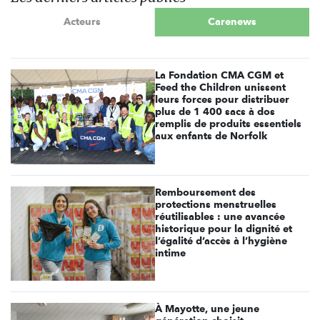
Acteurs
Carenews
La Fondation CMA CGM et
Feed the Children unissent
leurs forces pour distribuer
plus de 1 400 sacs à dos
remplis de produits essentiels
aux enfants de Norfolk
Remboursement des
protections menstruelles
réutilisables : une avancée
historique pour la dignité et
l’égalité d’accès à l’hygiène
intime
À Mayotte, une jeune