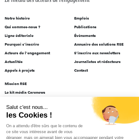
Le média
des acteurs
de l'engagement
acteurs
de
Notre histoire
Emplois
l'engagement
Qui sommes-nous ?
Publications
Ligne éditoriale
Évènements
Pourquoi s'inscrire
Annuaire des solutions RSE
Acteurs de l'engagement
S'inscrire aux newsletters
Actualités
Journalistes et rédacteurs
Appels à projets
Contact
Mission RSE
Le kit média Carenews
Groupe AEF
Salut c'est nous...
AEF info
les Cookies !
Novethic
On a attendu d'être sûrs que le contenu de
PRODURABLE
ce site vous intéresse avant de vous
Inclusiv Day
déranger, mais on aimerait bien vous accompagner pendant votre