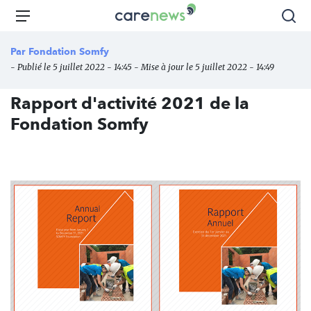
Aller
Carenews,
Menu
Rec
au
Le
contenu
média
Par
Fondation Somfy
principal
des
- Publié le 5 juillet 2022 - 14:45 - Mise à jour le 5 juillet 2022 - 14:49
acteurs
de
Rapport d'activité 2021 de la
l'engagement
Fondation Somfy