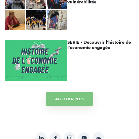
vulnérabilités
SÉRIE - Découvrir l'histoire de
l'économie engagée
AFFICHER PLUS
LinkedIn
Facebook
Instagram
YouTube
Soundcloud
Suivez-