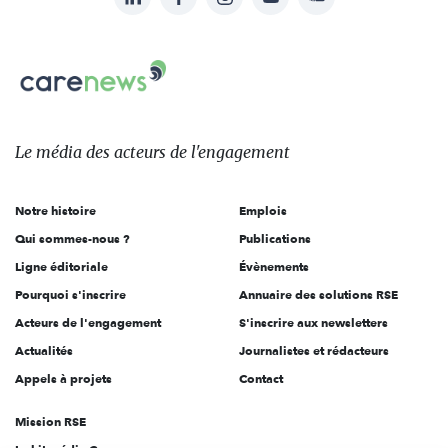
nous
Carenews,
sur:
Le
média
des
Le média
des acteurs
de l'engagement
acteurs
de
Notre histoire
Emplois
l'engagement
Qui sommes-nous ?
Publications
Ligne éditoriale
Évènements
Pourquoi s'inscrire
Annuaire des solutions RSE
Acteurs de l'engagement
S'inscrire aux newsletters
Actualités
Journalistes et rédacteurs
Appels à projets
Contact
Mission RSE