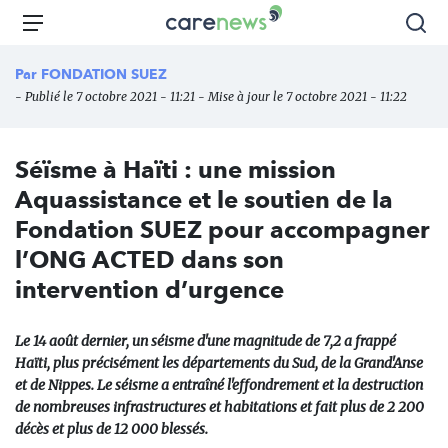
Aller
Carenews,
Menu
Rec
au
Le
contenu
média
Par
FONDATION SUEZ
principal
des
- Publié le 7 octobre 2021 - 11:21 - Mise à jour le 7 octobre 2021 - 11:22
acteurs
de
l'engagement
Séïsme à Haïti : une mission
Aquassistance et le soutien de la
Fondation SUEZ pour accompagner
l’ONG ACTED dans son
intervention d’urgence
Le 14 août dernier, un séisme d'une magnitude de 7,2 a frappé
Haïti, plus précisément les départements du Sud, de la Grand'Anse
et de Nippes. Le séisme a entraîné l'effondrement et la destruction
de nombreuses infrastructures et habitations et fait plus de 2 200
décès et plus de 12 000 blessés.