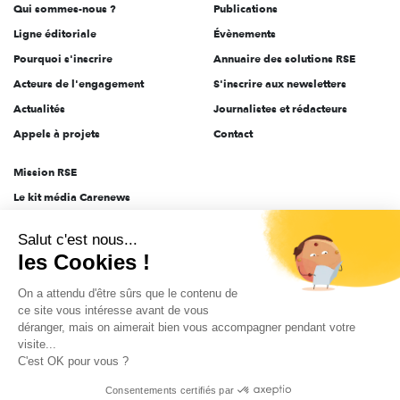
Qui sommes-nous ?
Publications
Ligne éditoriale
Évènements
Pourquoi s'inscrire
Annuaire des solutions RSE
Acteurs de l'engagement
S'inscrire aux newsletters
Actualités
Journalistes et rédacteurs
Appels à projets
Contact
Mission RSE
Le kit média Carenews
Groupe AEF
Salut c'est nous...
AEF info
les Cookies !
Novethic
On a attendu d'être sûrs que le contenu de
PRODURABLE
ce site vous intéresse avant de vous
Inclusiv Day
déranger, mais on aimerait bien vous accompagner pendant votre
visite...
C'est OK pour vous ?
CGV
Données personnelles
Mentions légales
2025-2026 Tout droits réservés
Consentements certifiés par