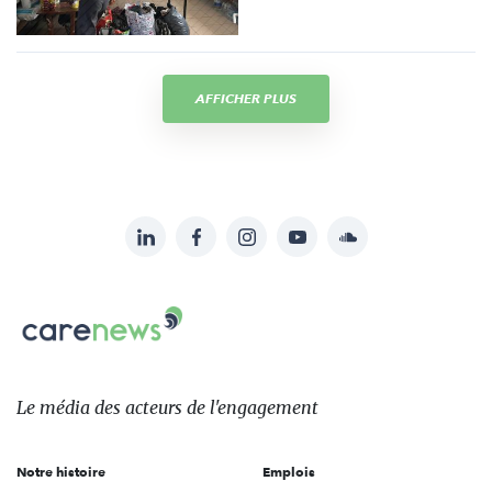
AFFICHER PLUS
LinkedIn
Facebook
Instagram
YouTube
Soundcloud
Suivez-
nous
Carenews,
sur:
Le
média
des
Le média
des acteurs
de l'engagement
acteurs
de
Notre histoire
Emplois
l'engagement