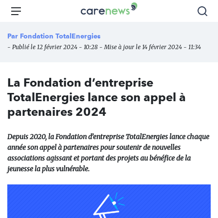
Aller
Carenews,
Menu
Rec
au
Le
contenu
média
Par
Fondation TotalEnergies
principal
des
- Publié le 12 février 2024 - 10:28 - Mise à jour le 14 février 2024 - 11:34
acteurs
de
l'engagement
La Fondation d’entreprise
TotalEnergies lance son appel à
partenaires 2024
Depuis 2020, la Fondation d’entreprise TotalEnergies lance chaque
année son appel à partenaires pour soutenir de nouvelles
associations agissant et portant des projets au bénéfice de la
jeunesse la plus vulnérable.