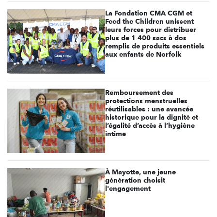
La Fondation CMA CGM et
Feed the Children unissent
leurs forces pour distribuer
plus de 1 400 sacs à dos
remplis de produits essentiels
aux enfants de Norfolk
Remboursement des
protections menstruelles
réutilisables : une avancée
historique pour la dignité et
l’égalité d’accès à l’hygiène
intime
À Mayotte, une jeune
génération choisit
l'engagement