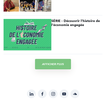
SÉRIE - Découvrir l'histoire de
l'économie engagée
AFFICHER PLUS
LinkedIn
Facebook
Instagram
YouTube
Soundcloud
Suivez-
nous