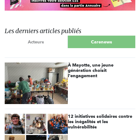
Les derniers articles publiés
Acteurs
Carenews
À Mayotte, une jeune
génération choisit
l'engagement
12 initiatives solidaires contre
les inégalités et les
vulnérabilités