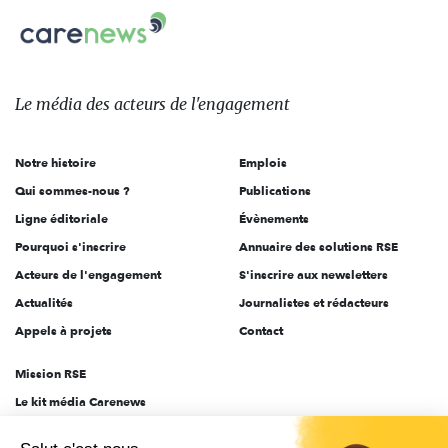
Carenews,
sur:
Le
média
des
Le média
des acteurs
de l'engagement
acteurs
de
Notre histoire
Emplois
l'engagement
Qui sommes-nous ?
Publications
Ligne éditoriale
Évènements
Pourquoi s'inscrire
Annuaire des solutions RSE
Acteurs de l'engagement
S'inscrire aux newsletters
Actualités
Journalistes et rédacteurs
Appels à projets
Contact
Mission RSE
Le kit média Carenews
Groupe AEF