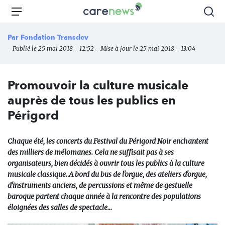
Aller
Carenews,
Menu
Rec
au
Le
contenu
média
Par
Fondation Transdev
principal
des
- Publié le 25 mai 2018 - 12:52 - Mise à jour le 25 mai 2018 - 13:04
acteurs
de
l'engagement
Promouvoir la culture musicale
auprès de tous les publics en
Périgord
Chaque été, les concerts du Festival du Périgord Noir enchantent
des milliers de mélomanes. Cela ne suffisait pas à ses
organisateurs, bien décidés à ouvrir tous les publics à la culture
musicale classique. A bord du bus de l'orgue, des ateliers d'orgue,
d'instruments anciens, de percussions et même de gestuelle
baroque partent chaque année à la rencontre des populations
éloignées des salles de spectacle...