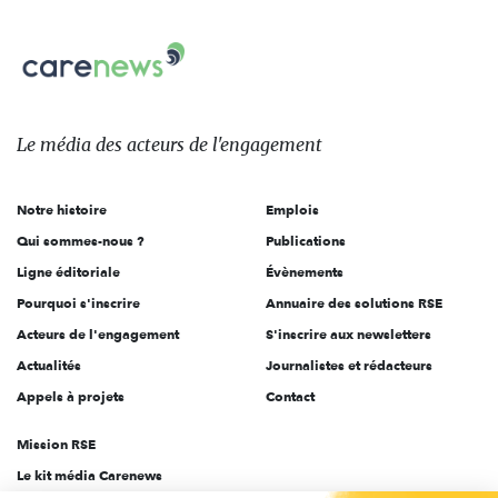
nous
Carenews,
sur:
Le
média
des
Le média
des acteurs
de l'engagement
acteurs
de
Notre histoire
Emplois
l'engagement
Qui sommes-nous ?
Publications
Ligne éditoriale
Évènements
Pourquoi s'inscrire
Annuaire des solutions RSE
Acteurs de l'engagement
S'inscrire aux newsletters
Actualités
Journalistes et rédacteurs
Appels à projets
Contact
Mission RSE
Le kit média Carenews