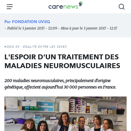
Aller
Carenews,
Menu
Rec
au
Le
contenu
média
Par
FONDATION UVSQ
principal
des
- Publié le 3 janvier 2017 - 12:09 - Mise à jour le 3 janvier 2017 - 12:17
acteurs
de
l'engagement
#ODD 05 : ÉGALITÉ ENTRE LES SEXES
L'ESPOIR D'UN TRAITEMENT DES
MALADIES NEUROMUSCULAIRES
200 maladies neuromusculaires, principalement d’origine
génétique, affectent aujourd'hui 30 000 personnes en France.