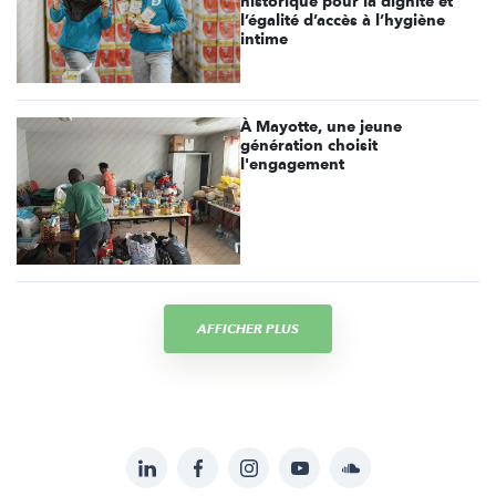
historique pour la dignité et
l’égalité d’accès à l’hygiène
intime
À Mayotte, une jeune
génération choisit
l'engagement
AFFICHER PLUS
LinkedIn
Facebook
Instagram
YouTube
Soundcloud
Suivez-