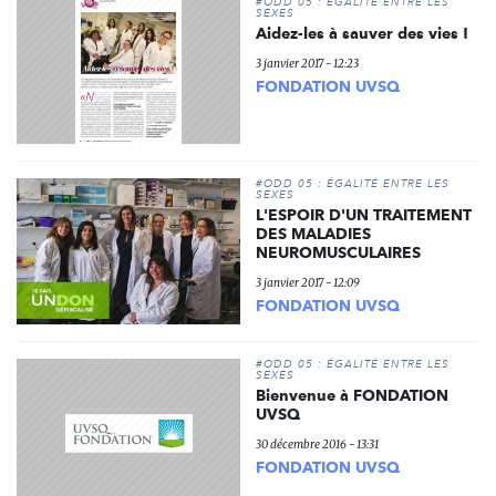
#ODD 05 : ÉGALITÉ ENTRE LES
SEXES
Aidez-les à sauver des vies !
3 janvier 2017 - 12:23
FONDATION UVSQ
#ODD 05 : ÉGALITÉ ENTRE LES
SEXES
L'ESPOIR D'UN TRAITEMENT
DES MALADIES
NEUROMUSCULAIRES
3 janvier 2017 - 12:09
FONDATION UVSQ
#ODD 05 : ÉGALITÉ ENTRE LES
SEXES
Bienvenue à FONDATION
UVSQ
30 décembre 2016 - 13:31
FONDATION UVSQ