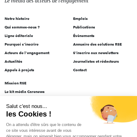
Le média
des acteurs
de l'engagement
acteurs
de
Notre histoire
Emplois
l'engagement
Qui sommes-nous ?
Publications
Ligne éditoriale
Évènements
Pourquoi s'inscrire
Annuaire des solutions RSE
Acteurs de l'engagement
S'inscrire aux newsletters
Actualités
Journalistes et rédacteurs
Appels à projets
Contact
Mission RSE
Le kit média Carenews
Groupe AEF
Salut c'est nous...
AEF info
les Cookies !
Novethic
On a attendu d'être sûrs que le contenu de
PRODURABLE
ce site vous intéresse avant de vous
Inclusiv Day
déranger, mais on aimerait bien vous accompagner pendant votre