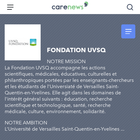
Aller
Carenews,
Menu
Rec
au
Le
contenu
média
principal
des
acteurs
de
FONDATION UVSQ
l'engagement
NOTRE MISSION
La Fondation UVSQ accompagne les actions
scientifiques, médicales, éducatives, culturelles et
philanthropiques portées par les enseignants-chercheurs
et les étudiants de l’Universiaté de Versailles Saint-
Quentin-en-Yvelines. Elle agit dans les domaines de
l’intérêt général suivants : éducation, recherche
scientifique et technologique, santé, recherche
médicale, culture, environnement, solidarité.
NOTRE AMBITION
L’Université de Versailles Saint-Quentin-en-Yvelines ...