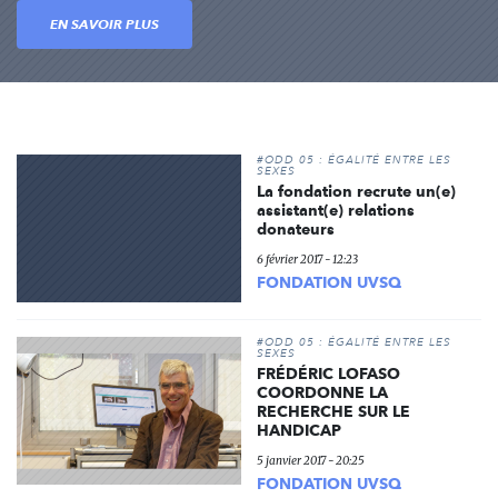
EN SAVOIR PLUS
#ODD 05 : ÉGALITÉ ENTRE LES
SEXES
La fondation recrute un(e)
assistant(e) relations
donateurs
6 février 2017 - 12:23
FONDATION UVSQ
#ODD 05 : ÉGALITÉ ENTRE LES
SEXES
FRÉDÉRIC LOFASO
COORDONNE LA
RECHERCHE SUR LE
HANDICAP
5 janvier 2017 - 20:25
FONDATION UVSQ