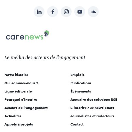
LinkedIn
Facebook
Instagram
YouTube
Soundcloud
Suivez-
nous
Carenews,
sur:
Le
média
des
Le média
des acteurs
de l'engagement
acteurs
de
Notre histoire
Emplois
l'engagement
Qui sommes-nous ?
Publications
Ligne éditoriale
Évènements
Pourquoi s'inscrire
Annuaire des solutions RSE
Acteurs de l'engagement
S'inscrire aux newsletters
Actualités
Journalistes et rédacteurs
Appels à projets
Contact