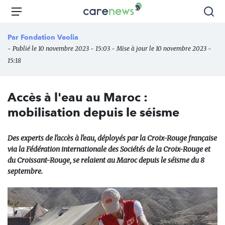
Aller
Carenews,
Menu
Rec
au
Le
contenu
média
Par
Fondation Veolia
principal
des
- Publié le 10 novembre 2023 - 15:03 - Mise à jour le 10 novembre 2023 -
acteurs
15:18
de
l'engagement
Accès à l'eau au Maroc :
mobilisation depuis le séisme
Des experts de l'accès à l'eau, déployés par la Croix-Rouge française
via la Fédération internationale des Sociétés de la Croix-Rouge et
du Croissant-Rouge, se relaient au Maroc depuis le séisme du 8
septembre.