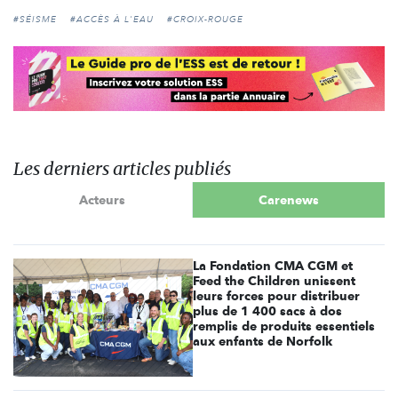
#SÉISME
#ACCÈS À L'EAU
#CROIX-ROUGE
Les derniers articles publiés
Acteurs
Carenews
La Fondation CMA CGM et
Feed the Children unissent
leurs forces pour distribuer
plus de 1 400 sacs à dos
remplis de produits essentiels
aux enfants de Norfolk