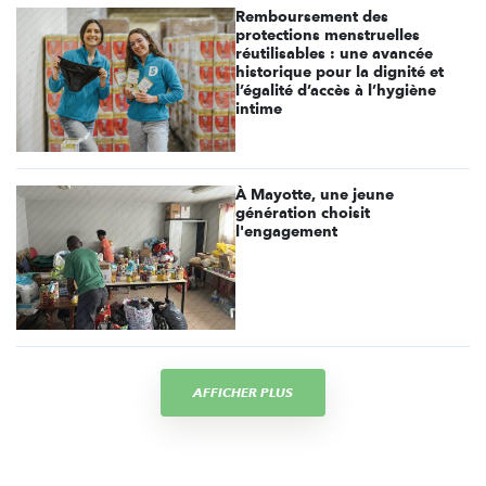
Remboursement des
protections menstruelles
réutilisables : une avancée
historique pour la dignité et
l’égalité d’accès à l’hygiène
intime
À Mayotte, une jeune
génération choisit
l'engagement
AFFICHER PLUS