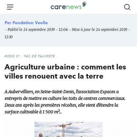
Aller
Carenews,
Menu
Rec
au
Le
contenu
média
Par
Fondation Veolia
principal
des
- Publié le 24 septembre 2019 - 12:06 - Mise à jour le 24 septembre 2019 -
acteurs
12:10
de
l'engagement
#ODD 01 : PAS DE PAUVRETÉ
​Agriculture urbaine : comment les
villes renouent avec la terre
A Aubervilliers, en Seine-Saint-Denis, l'association Espaces a
entrepris de mettre en culture les toits de centres commerciaux.
Deux ans après les premières récoltes, elle vient d'étendre la
surface cultivable à 1 500 m²...