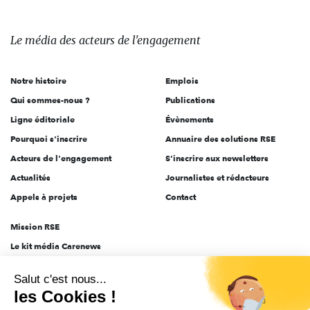
Le
média
des
Le média
des acteurs
de l'engagement
acteurs
de
Notre histoire
Emplois
l'engagement
Qui sommes-nous ?
Publications
Ligne éditoriale
Évènements
Pourquoi s'inscrire
Annuaire des solutions RSE
Acteurs de l'engagement
S'inscrire aux newsletters
Actualités
Journalistes et rédacteurs
Appels à projets
Contact
Mission RSE
Le kit média Carenews
Groupe AEF
Salut c'est nous...
AEF info
les Cookies !
Novethic