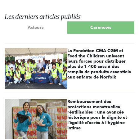
Les derniers articles publiés
Acteurs
Carenews
La Fondation CMA CGM et
Feed the Children unissent
leurs forces pour distribuer
plus de 1 400 sacs à dos
remplis de produits essentiels
aux enfants de Norfolk
Remboursement des
protections menstruelles
réutilisables : une avancée
historique pour la dignité et
l’égalité d’accès à l’hygiène
intime