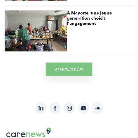
À Mayotte, une jeune
génération choisit
l'engagement
AFFICHER PLUS
LinkedIn
Facebook
Instagram
YouTube
Soundcloud
Suivez-
nous
Carenews,
sur: