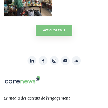
AFFICHER PLUS
LinkedIn
Facebook
Instagram
YouTube
Soundcloud
Suivez-
nous
Carenews,
sur:
Le
média
des
Le média
des acteurs
de l'engagement
acteurs
de