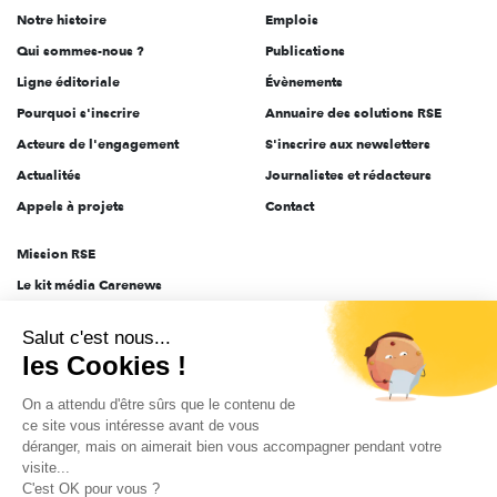
Notre histoire
Emplois
l'engagement
Qui sommes-nous ?
Publications
Ligne éditoriale
Évènements
Pourquoi s'inscrire
Annuaire des solutions RSE
Acteurs de l'engagement
S'inscrire aux newsletters
Actualités
Journalistes et rédacteurs
Appels à projets
Contact
Mission RSE
Le kit média Carenews
Groupe AEF
Salut c'est nous...
AEF info
les Cookies !
Novethic
On a attendu d'être sûrs que le contenu de
PRODURABLE
ce site vous intéresse avant de vous
Inclusiv Day
déranger, mais on aimerait bien vous accompagner pendant votre
visite...
C'est OK pour vous ?