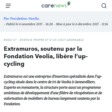
Aller
Carenews,
Menu
Rec
au
Le
contenu
média
Par
Fondation Veolia
principal
des
- Publié le 6 novembre 2017 - 16:28 - Mise à jour le 6 décembre 2017 - 11:16
acteurs
de
l'engagement
#ODD 07 : ÉNERGIE PROPRE ET D'UN COÛT ABORDABLE
Extramuros, soutenu par la
Fondation Veolia, libère l’up-
cycling
Extramuros est une entreprise d’insertion spécialisée dans l’up-
cycling située dans le centre de tri de Veolia à Gennevilliers.
Experte en menuiserie, la structure porte aussi un programme
ambitieux de développement d’une filière de récupération et de
valorisation de mobiliers de bureau largement soutenu par la
Fondation.