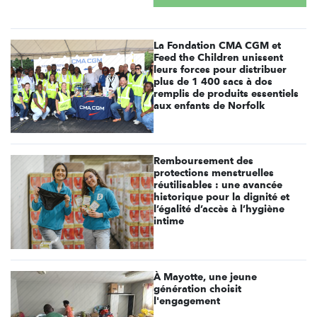
La Fondation CMA CGM et
Feed the Children unissent
leurs forces pour distribuer
plus de 1 400 sacs à dos
remplis de produits essentiels
aux enfants de Norfolk
Remboursement des
protections menstruelles
réutilisables : une avancée
historique pour la dignité et
l’égalité d’accès à l’hygiène
intime
À Mayotte, une jeune
génération choisit
l'engagement