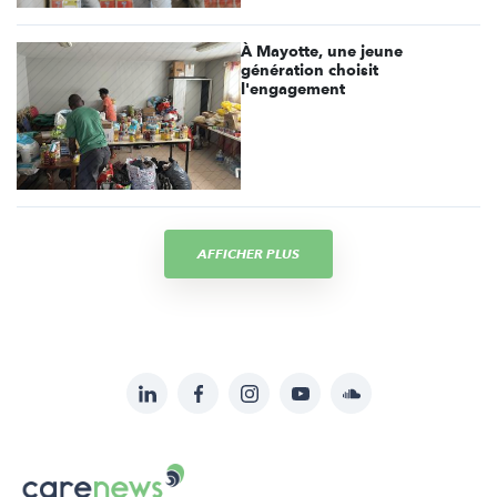
À Mayotte, une jeune
génération choisit
l'engagement
AFFICHER PLUS
LinkedIn
Facebook
Instagram
YouTube
Soundcloud
Suivez-
nous
Carenews,
sur: