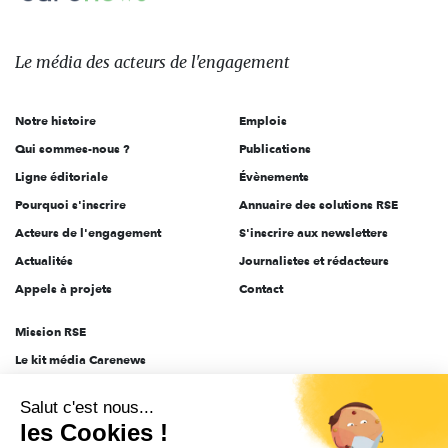
Le
média
des
Le média
des acteurs
de l'engagement
acteurs
de
Notre histoire
Emplois
l'engagement
Qui sommes-nous ?
Publications
Ligne éditoriale
Évènements
Pourquoi s'inscrire
Annuaire des solutions RSE
Acteurs de l'engagement
S'inscrire aux newsletters
Actualités
Journalistes et rédacteurs
Appels à projets
Contact
Mission RSE
Le kit média Carenews
Groupe AEF
Salut c'est nous...
AEF info
les Cookies !
Novethic