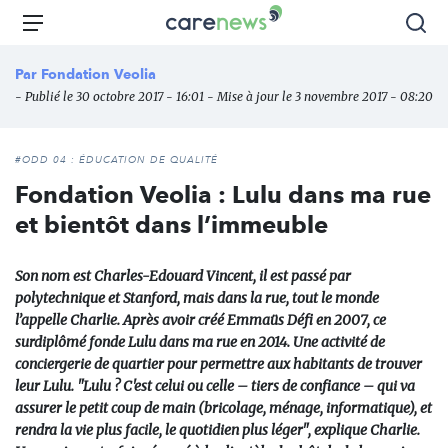
Aller
Carenews,
Menu
Rec
au
Le
contenu
média
Par
Fondation Veolia
principal
des
- Publié le 30 octobre 2017 - 16:01 - Mise à jour le 3 novembre 2017 - 08:20
acteurs
de
l'engagement
#ODD 04 : ÉDUCATION DE QUALITÉ
Fondation Veolia : Lulu dans ma rue
et bientôt dans l’immeuble
​Son nom est Charles-Edouard Vincent, il est passé par
polytechnique et Stanford, mais dans la rue, tout le monde
l’appelle Charlie. Après avoir créé Emmaüs Défi en 2007, ce
surdiplômé fonde Lulu dans ma rue en 2014. Une activité de
conciergerie de quartier pour permettre aux habitants de trouver
leur Lulu. "Lulu ? C'est celui ou celle – tiers de confiance – qui va
assurer le petit coup de main (bricolage, ménage, informatique), et
rendra la vie plus facile, le quotidien plus léger", explique Charlie. ​