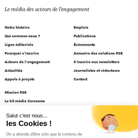
des
Le média
des acteurs
de l'engagement
acteurs
de
Notre histoire
Emplois
l'engagement
Qui sommes-nous ?
Publications
Ligne éditoriale
Évènements
Pourquoi s'inscrire
Annuaire des solutions RSE
Acteurs de l'engagement
S'inscrire aux newsletters
Actualités
Journalistes et rédacteurs
Appels à projets
Contact
Mission RSE
Le kit média Carenews
Groupe AEF
Salut c'est nous...
AEF info
les Cookies !
Novethic
On a attendu d'être sûrs que le contenu de
PRODURABLE