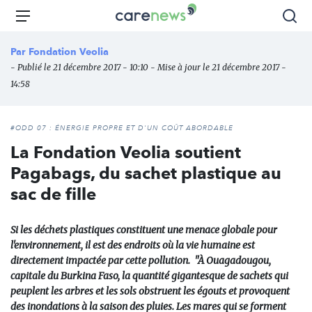
Aller
Carenews,
Menu
Rec
au
Le
contenu
média
Par
Fondation Veolia
principal
des
- Publié le 21 décembre 2017 - 10:10 - Mise à jour le 21 décembre 2017 -
acteurs
14:58
de
l'engagement
#ODD 07 : ÉNERGIE PROPRE ET D'UN COÛT ABORDABLE
La Fondation Veolia soutient
Pagabags, du sachet plastique au
sac de fille
Si les déchets plastiques constituent une menace globale pour
l'environnement, il est des endroits où la vie humaine est
directement impactée par cette pollution. "À Ouagadougou,
capitale du Burkina Faso, la quantité gigantesque de sachets qui
peuplent les arbres et les sols obstruent les égouts et provoquent
des inondations à la saison des pluies. Les mares qui se forment