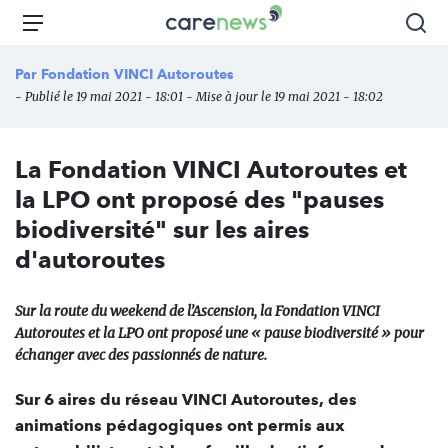
Aller
Carenews,
Menu
Rec
au
Le
contenu
média
Par
Fondation VINCI Autoroutes
principal
des
- Publié le 19 mai 2021 - 18:01 - Mise à jour le 19 mai 2021 - 18:02
acteurs
de
l'engagement
La Fondation VINCI Autoroutes et
la LPO ont proposé des "pauses
biodiversité" sur les aires
d'autoroutes
Sur la route du weekend de l’Ascension, la Fondation VINCI
Autoroutes et la LPO ont proposé une « pause biodiversité » pour
échanger avec des passionnés de nature.
Sur 6 aires du réseau VINCI Autoroutes, des
animations pédagogiques ont permis
aux