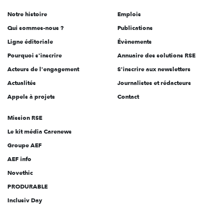
de
Notre histoire
Emplois
l'engagement
Qui sommes-nous ?
Publications
Ligne éditoriale
Évènements
Pourquoi s'inscrire
Annuaire des solutions RSE
Acteurs de l'engagement
S'inscrire aux newsletters
Actualités
Journalistes et rédacteurs
Appels à projets
Contact
Mission RSE
Le kit média Carenews
Groupe AEF
AEF info
Novethic
PRODURABLE
Inclusiv Day