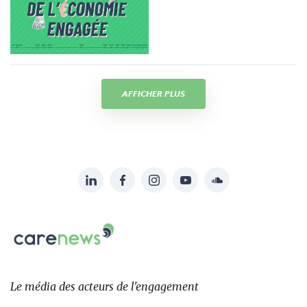
AFFICHER PLUS
LinkedIn
Facebook
Instagram
YouTube
Soundcloud
Suivez-
nous
Carenews,
sur:
Le
média
des
Le média
des acteurs
de l'engagement
acteurs