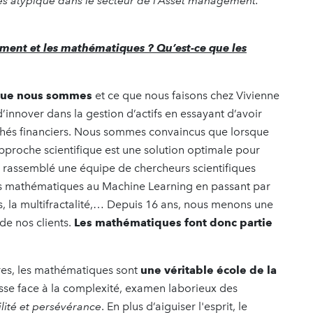
ès atypique dans le secteur de l’Asset management.
sement et les mathématiques ? Qu’est-ce que les
 que nous sommes
et ce que nous faisons chez Vivienne
’innover dans la gestion d’actifs en essayant d’avoir
chés financiers. Nous sommes convaincus que lorsque
’approche scientifique est une solution optimale pour
ns rassemblé une équipe de chercheurs scientifiques
des mathématiques au Machine Learning en passant par
s, la multifractalité,… Depuis 16 ans, nous menons une
de nos clients.
Les mathématiques font donc partie
s, les mathématiques sont
une véritable école de la
esse face à la complexité, examen laborieux des
lité et persévérance
. En plus d’aiguiser l'esprit, le