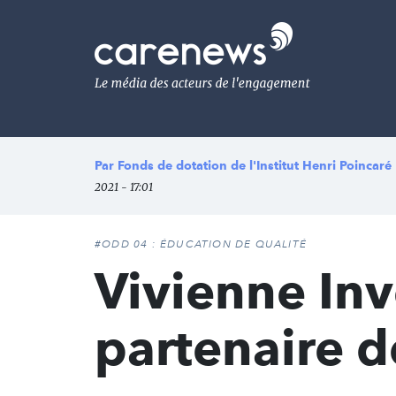
Aller
au
Carenews,
contenu
Le
principal
média
des
acteurs
de
l'engagement
Par
Fonds de dotation de l'Institut Henri Poincaré
2021 - 17:01
#ODD 04 : ÉDUCATION DE QUALITÉ
Vivienne Inv
partenaire d