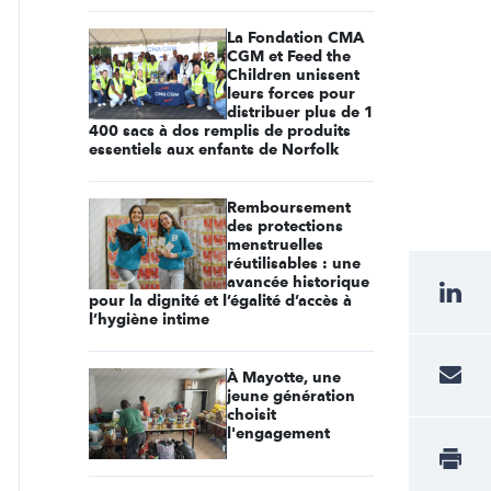
La Fondation CMA
CGM et Feed the
Children unissent
leurs forces pour
distribuer plus de 1
400 sacs à dos remplis de produits
essentiels aux enfants de Norfolk
Remboursement
des protections
menstruelles
réutilisables : une
avancée historique
pour la dignité et l’égalité d’accès à
l’hygiène intime
À Mayotte, une
jeune génération
choisit
l'engagement