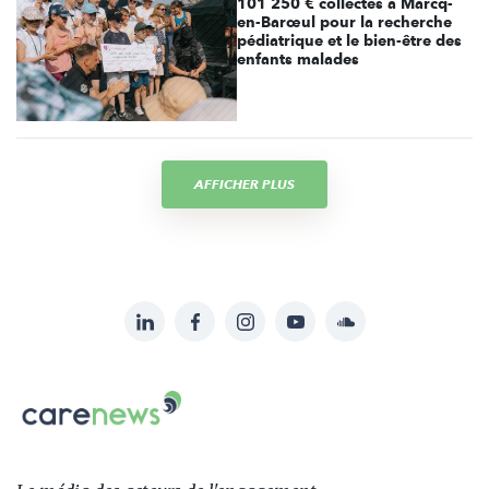
101 250 € collectés à Marcq-
en-Barœul pour la recherche
pédiatrique et le bien-être des
enfants malades
AFFICHER PLUS
LinkedIn
Facebook
Instagram
YouTube
Soundcloud
Suivez-
nous
Carenews,
sur:
Le
média
des