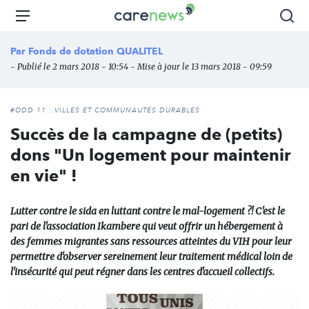
Aller
Carenews,
Menu
Rec
au
Le
contenu
média
Par
Fonds de dotation QUALITEL
principal
des
- Publié le 2 mars 2018 - 10:54 - Mise à jour le 13 mars 2018 - 09:59
acteurs
de
l'engagement
#ODD 11 : VILLES ET COMMUNAUTÉS DURABLES
Succès de la campagne de (petits)
dons "Un logement pour maintenir
en vie" !
Lutter contre le sida en luttant contre le mal-logement ?! C'est le
pari de l'association Ikambere qui veut offrir un hébergement à
des femmes migrantes sans ressources atteintes du VIH pour leur
permettre d'observer sereinement leur traitement médical loin de
l'insécurité qui peut régner dans les centres d'accueil collectifs.