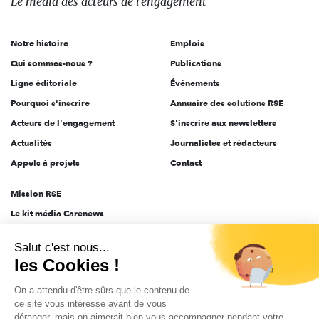
Le média
des acteurs
de l'engagement
acteurs
de
Notre histoire
Emplois
l'engagement
Qui sommes-nous ?
Publications
Ligne éditoriale
Évènements
Pourquoi s'inscrire
Annuaire des solutions RSE
Acteurs de l'engagement
S'inscrire aux newsletters
Actualités
Journalistes et rédacteurs
Appels à projets
Contact
Mission RSE
Le kit média Carenews
Groupe AEF
Salut c'est nous...
AEF info
les Cookies !
Novethic
On a attendu d'être sûrs que le contenu de
PRODURABLE
ce site vous intéresse avant de vous
Inclusiv Day
déranger, mais on aimerait bien vous accompagner pendant votre