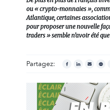
De plus en plus de Français in
ou « crypto-monnaies », comme 
Atlantique, certaines associati
pour proposer une nouvelle faço
traders » semble n’avoir été qu
Partagez:
facebook
linkedin
mail
print