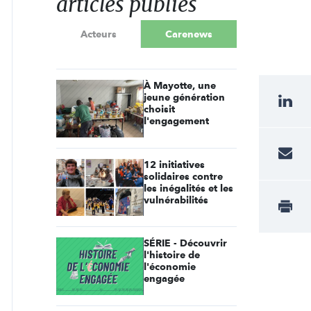
articles publiés
Acteurs
Carenews
À Mayotte, une
jeune génération
choisit
l'engagement
12 initiatives
solidaires contre
les inégalités et les
vulnérabilités
SÉRIE - Découvrir
l'histoire de
l'économie
engagée