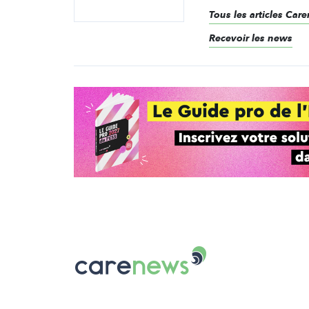
Tous les articles Ca
Recevoir les news
Carenews,
Le
média
des