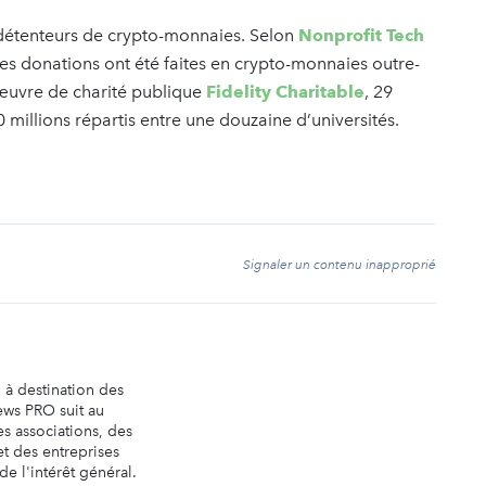
s détenteurs de crypto-monnaies. Selon
Nonprofit Tech
es donations ont été faites en crypto-monnaies outre-
l’œuvre de charité publique
Fidelity Charitable
, 29
0 millions répartis entre une douzaine d’universités.
t
Signaler un contenu inapproprié
n à destination des
ews PRO suit au
es associations, des
t des entreprises
de l'intérêt général.