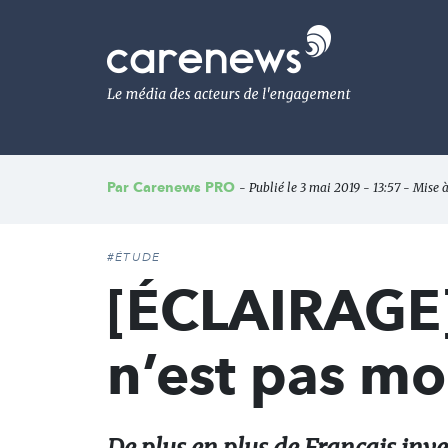
Aller
au
Carenews,
contenu
Le
principal
média
des
acteurs
de
l'engagement
Par
Carenews PRO
- Publié le 3 mai 2019 - 13:57 - Mise 
#ÉTUDE
[ÉCLAIRAGE]
n’est pas m