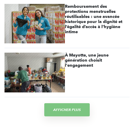
Remboursement des
protections menstruelles
réutilisables : une avancée
historique pour la dignité et
l’égalité d’accès à l’hygiène
intime
À Mayotte, une jeune
génération choisit
l'engagement
AFFICHER PLUS