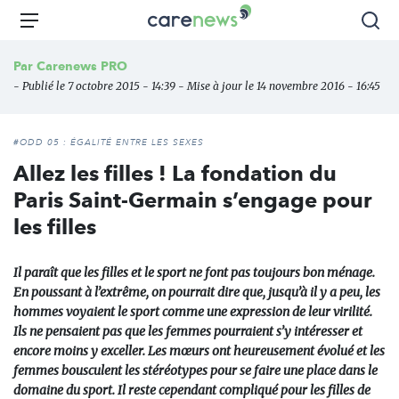
Aller
Carenews,
Menu
Rec
au
Le
contenu
média
Par
Carenews PRO
principal
des
- Publié le 7 octobre 2015 - 14:39 - Mise à jour le 14 novembre 2016 - 16:45
acteurs
de
l'engagement
#ODD 05 : ÉGALITÉ ENTRE LES SEXES
Allez les filles ! La fondation du
Paris Saint-Germain s’engage pour
les filles
Il paraît que les filles et le sport ne font pas toujours bon ménage.
En poussant à l’extrême, on pourrait dire que, jusqu’à il y a peu, les
hommes voyaient le sport comme une expression de leur virilité.
Ils ne pensaient pas que les femmes pourraient s’y intéresser et
encore moins y exceller. Les mœurs ont heureusement évolué et les
femmes bousculent les stéréotypes pour se faire une place dans le
domaine du sport. Il reste cependant compliqué pour les filles de