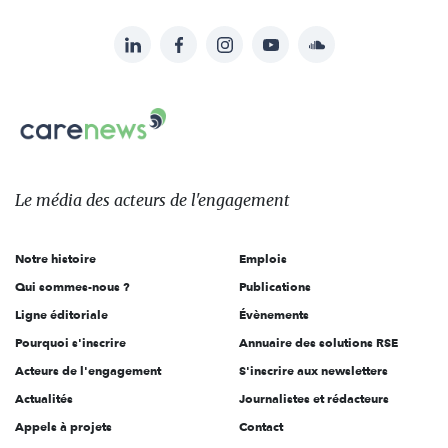
LinkedIn
Facebook
Instagram
YouTube
Soundcloud
Suivez-
nous
Carenews,
sur:
Le
média
des
Le média
des acteurs
de l'engagement
acteurs
de
Notre histoire
Emplois
l'engagement
Qui sommes-nous ?
Publications
Ligne éditoriale
Évènements
Pourquoi s'inscrire
Annuaire des solutions RSE
Acteurs de l'engagement
S'inscrire aux newsletters
Actualités
Journalistes et rédacteurs
Appels à projets
Contact