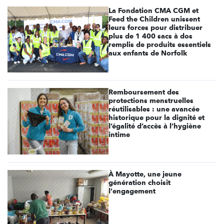
La Fondation CMA CGM et
Feed the Children unissent
leurs forces pour distribuer
plus de 1 400 sacs à dos
remplis de produits essentiels
aux enfants de Norfolk
Remboursement des
protections menstruelles
réutilisables : une avancée
historique pour la dignité et
l’égalité d’accès à l’hygiène
intime
À Mayotte, une jeune
génération choisit
l'engagement