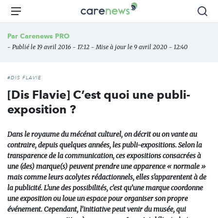
Aller
Carenews,
Menu
Rec
au
Le
contenu
média
Par
Carenews PRO
principal
des
- Publié le 19 avril 2016 - 17:12 - Mise à jour le 9 avril 2020 - 12:40
acteurs
de
l'engagement
#DIS FLAVIE
[Dis Flavie] C’est quoi une publi-
exposition ?
Dans le royaume du mécénat culturel, on décrit ou on vante au
contraire, depuis quelques années, les publi-expositions. Selon la
transparence de la communication, ces expositions consacrées à
une (des) marque(s) peuvent prendre une apparence « normale »
mais comme leurs acolytes rédactionnels, elles s'apparentent à de
la publicité. L'une des possibilités, c’est qu’une marque coordonne
une exposition ou loue un espace pour organiser son propre
événement. Cependant, l’initiative peut venir du musée, qui