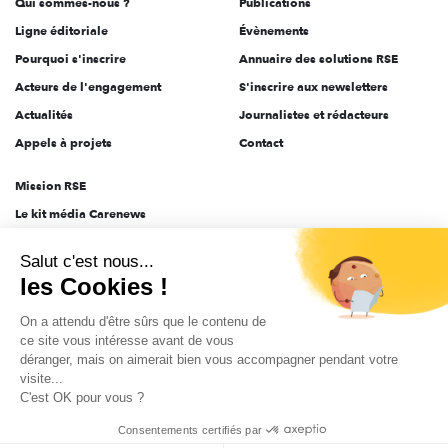
Qui sommes-nous ?
Publications
Ligne éditoriale
Évènements
Pourquoi s'inscrire
Annuaire des solutions RSE
Acteurs de l'engagement
S'inscrire aux newsletters
Actualités
Journalistes et rédacteurs
Appels à projets
Contact
Mission RSE
Le kit média Carenews
Groupe AEF
Salut c'est nous...
AEF info
les Cookies !
Novethic
On a attendu d'être sûrs que le contenu de
PRODURABLE
ce site vous intéresse avant de vous
Inclusiv Day
déranger, mais on aimerait bien vous accompagner pendant votre
visite...
C'est OK pour vous ?
CGV
Données personnelles
Mentions légales
2025-2026 Tout droits réservés
Consentements certifiés par