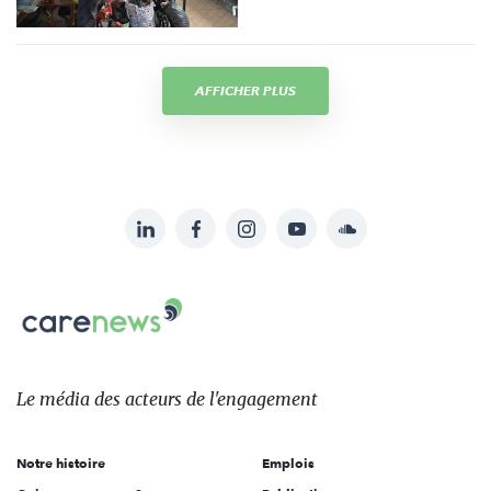
AFFICHER PLUS
LinkedIn
Facebook
Instagram
YouTube
Soundcloud
Suivez-
nous
Carenews,
sur:
Le
média
des
Le média
des acteurs
de l'engagement
acteurs
de
Notre histoire
Emplois
l'engagement