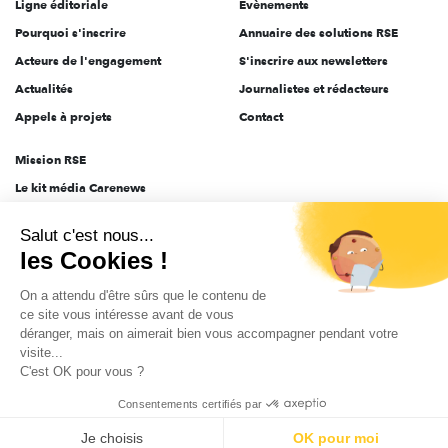
Ligne éditoriale
Évènements
Pourquoi s'inscrire
Annuaire des solutions RSE
Acteurs de l'engagement
S'inscrire aux newsletters
Actualités
Journalistes et rédacteurs
Appels à projets
Contact
Mission RSE
Le kit média Carenews
Groupe AEF
Salut c'est nous...
AEF info
les Cookies !
Novethic
On a attendu d'être sûrs que le contenu de
PRODURABLE
ce site vous intéresse avant de vous
Inclusiv Day
déranger, mais on aimerait bien vous accompagner pendant votre
visite...
C'est OK pour vous ?
CGV
Données personnelles
Mentions légales
2025-2026 Tout droits réservés
Consentements certifiés par
Je choisis
OK pour moi