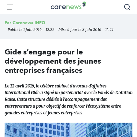
Aller
Carenews,
Menu
Rec
au
Le
contenu
média
Par
Carenews INFO
principal
des
- Publié le 1 juin 2016 - 12:22 - Mise à jour le 8 juin 2016 - 14:55
acteurs
de
l'engagement
Gide s’engage pour le
développement des jeunes
entreprises françaises
Le 12 avril 2016, le célèbre cabinet d’avocats d’affaires
international Gide a signé un partenariat avec le Fonds de Dotation
Raise. Cette structure dédiée à l’accompagnement des
entrepreneurs a pour objectif de renforcer l’écosystème entre
grandes entreprises et jeunes entreprises