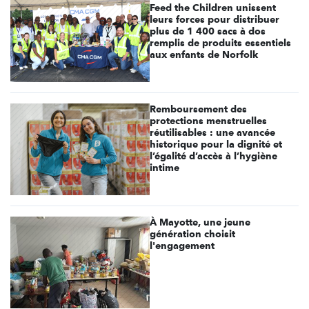
Feed the Children unissent
leurs forces pour distribuer
plus de 1 400 sacs à dos
remplis de produits essentiels
aux enfants de Norfolk
Remboursement des
protections menstruelles
réutilisables : une avancée
historique pour la dignité et
l’égalité d’accès à l’hygiène
intime
À Mayotte, une jeune
génération choisit
l'engagement