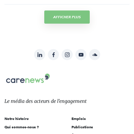
AFFICHER PLUS
LinkedIn
Facebook
Instagram
YouTube
Soundcloud
Suivez-
nous
Carenews,
sur:
Le
média
des
Le média
des acteurs
de l'engagement
acteurs
de
Notre histoire
Emplois
l'engagement
Qui sommes-nous ?
Publications