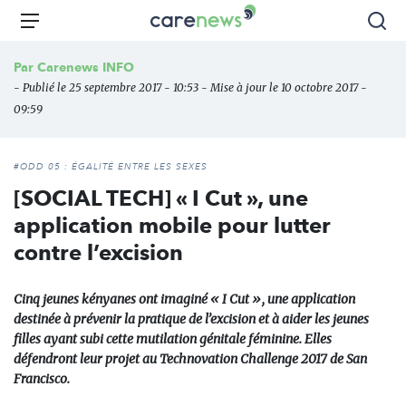
Aller
Carenews,
Menu
Rec
au
Le
contenu
média
Par
Carenews INFO
principal
des
- Publié le 25 septembre 2017 - 10:53 - Mise à jour le 10 octobre 2017 -
acteurs
09:59
de
l'engagement
#ODD 05 : ÉGALITÉ ENTRE LES SEXES
[SOCIAL TECH] « I Cut », une
application mobile pour lutter
contre l’excision
Cinq jeunes kényanes ont imaginé « I Cut », une application
destinée à prévenir la pratique de l’excision et à aider les jeunes
filles ayant subi cette mutilation génitale féminine. Elles
défendront leur projet au Technovation Challenge 2017 de San
Francisco.