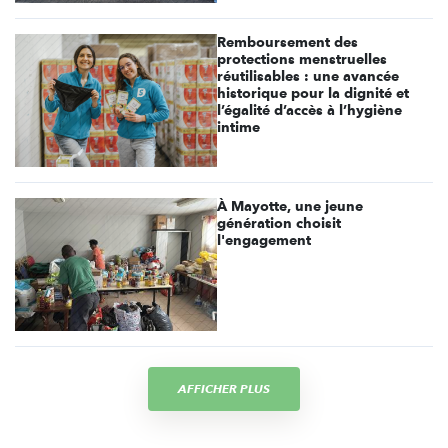
Remboursement des
protections menstruelles
réutilisables : une avancée
historique pour la dignité et
l’égalité d’accès à l’hygiène
intime
À Mayotte, une jeune
génération choisit
l'engagement
AFFICHER PLUS