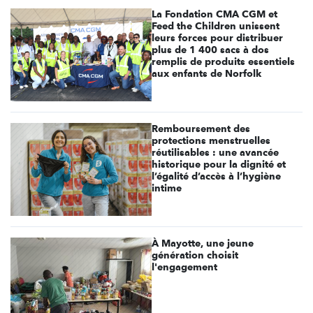
La Fondation CMA CGM et
Feed the Children unissent
leurs forces pour distribuer
plus de 1 400 sacs à dos
remplis de produits essentiels
aux enfants de Norfolk
Remboursement des
protections menstruelles
réutilisables : une avancée
historique pour la dignité et
l’égalité d’accès à l’hygiène
intime
À Mayotte, une jeune
génération choisit
l'engagement