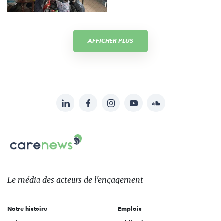
AFFICHER PLUS
LinkedIn
Facebook
Instagram
YouTube
Soundcloud
Suivez-
nous
Carenews,
sur:
Le
média
des
Le média
des acteurs
de l'engagement
acteurs
de
Notre histoire
Emplois
l'engagement