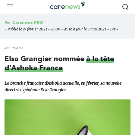
Aller
Carenews,
Menu
Rec
au
Le
contenu
média
Par
Carenews PRO
principal
des
- Publié le 19 février 2021 - 16:00 - Mise à jour le 3 mai 2021 - 17:07
acteurs
de
l'engagement
#MERCATO
Elsa Grangier nommée
à la tête
d’Ashoka France
La branche française d’Ashoka accueille, en février, sa nouvelle
directrice générale Elsa Grangier.