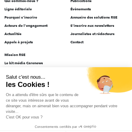
Qui sommes-nous ?
Publications
Ligne éditoriale
Évènements
Pourquoi s'inscrire
Annuaire des solutions RSE
Acteurs de l'engagement
S'inscrire aux newsletters
Actualités
Journalistes et rédacteurs
Appels à projets
Contact
Mission RSE
Le kit média Carenews
Groupe AEF
Salut c'est nous...
AEF info
les Cookies !
Novethic
On a attendu d'être sûrs que le contenu de
PRODURABLE
ce site vous intéresse avant de vous
Inclusiv Day
déranger, mais on aimerait bien vous accompagner pendant votre
visite...
C'est OK pour vous ?
CGV
Données personnelles
Mentions légales
2025-2026 Tout droits réservés
Consentements certifiés par