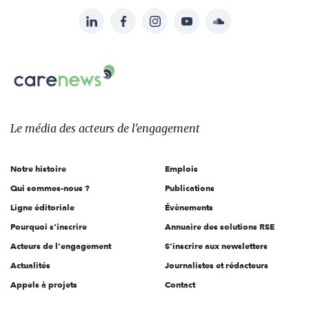
LinkedIn
Facebook
Instagram
YouTube
Soundcloud
Suivez-
nous
Carenews,
sur:
Le
média
des
Le média
des acteurs
de l'engagement
acteurs
de
Notre histoire
Emplois
l'engagement
Qui sommes-nous ?
Publications
Ligne éditoriale
Évènements
Pourquoi s'inscrire
Annuaire des solutions RSE
Acteurs de l'engagement
S'inscrire aux newsletters
Actualités
Journalistes et rédacteurs
Appels à projets
Contact