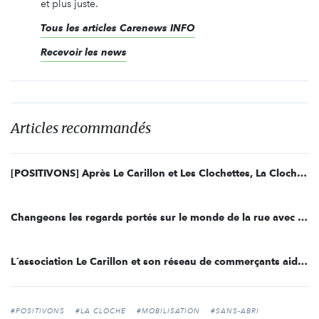
et plus juste.
Tous les articles Carenews INFO
Recevoir les news
Articles recommandés
[POSITIVONS] Après Le Carillon et Les Clochettes, La Cloche à Biscuits ouvre !
Changeons les regards portés sur le monde de la rue avec La Cloche
L´association Le Carillon et son réseau de commerçants aident les sans-abri
#POSITIVONS
#LA CLOCHE
#MOBILISATION
#SANS-ABRI