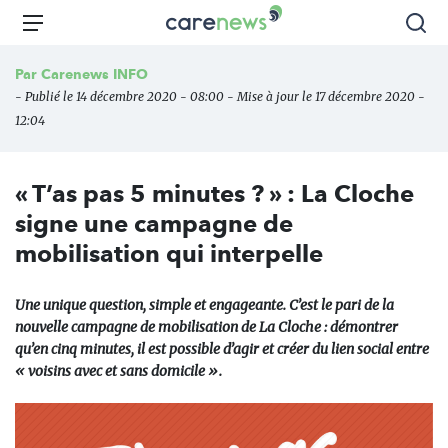
Aller
Carenews,
Menu
Rec
au
Le
contenu
média
Par
Carenews INFO
principal
des
- Publié le 14 décembre 2020 - 08:00 - Mise à jour le 17 décembre 2020 -
acteurs
12:04
de
l'engagement
« T’as pas 5 minutes ? » : La Cloche
signe une campagne de
mobilisation qui interpelle
Une unique question, simple et engageante. C’est le pari de la
nouvelle campagne de mobilisation de La Cloche : démontrer
qu’en cinq minutes, il est possible d’agir et créer du lien social entre
« voisins avec et sans domicile ».