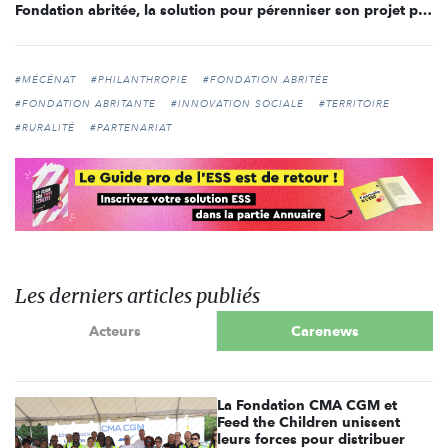
Fondation abritée, la solution pour pérenniser son projet philanthropique
#MÉCÉNAT
#PHILANTHROPIE
#FONDATION ABRITÉE
#FONDATION ABRITANTE
#INNOVATION SOCIALE
#TERRITOIRE
#RURALITÉ
#PARTENARIAT
Les derniers articles publiés
Acteurs
Carenews
La Fondation CMA CGM et
Feed the Children unissent
leurs forces pour distribuer