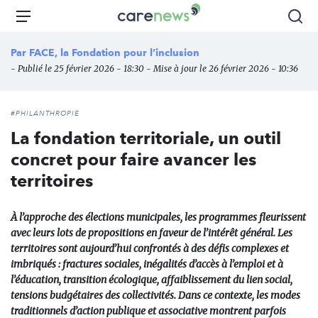
Aller
Carenews,
Menu
Rec
au
Le
contenu
média
Par
FACE, la Fondation pour l’inclusion
principal
des
- Publié le 25 février 2026 - 18:30 - Mise à jour le 26 février 2026 - 10:36
acteurs
de
l'engagement
#PHILANTHROPIE
La fondation territoriale, un outil
concret pour faire avancer les
territoires
À l’approche des élections municipales, les programmes fleurissent
avec leurs lots de propositions en faveur de l’intérêt général. Les
territoires sont aujourd’hui confrontés à des défis complexes et
imbriqués : fractures sociales, inégalités d’accès à l’emploi et à
l’éducation, transition écologique, affaiblissement du lien social,
tensions budgétaires des collectivités. Dans ce contexte, les modes
traditionnels d’action publique et associative montrent parfois