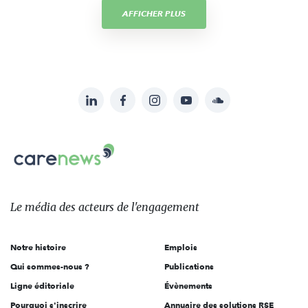
AFFICHER PLUS
LinkedIn
Facebook
Instagram
YouTube
Soundcloud
Suivez-
nous
Carenews,
sur:
Le
média
des
Le média
des acteurs
de l'engagement
acteurs
de
Notre histoire
Emplois
l'engagement
Qui sommes-nous ?
Publications
Ligne éditoriale
Évènements
Pourquoi s'inscrire
Annuaire des solutions RSE