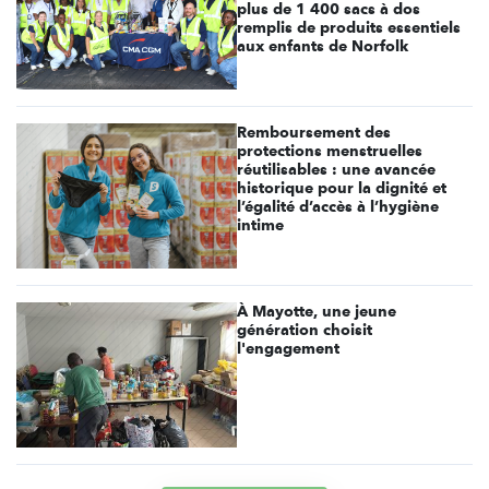
plus de 1 400 sacs à dos
remplis de produits essentiels
aux enfants de Norfolk
Remboursement des
protections menstruelles
réutilisables : une avancée
historique pour la dignité et
l’égalité d’accès à l’hygiène
intime
À Mayotte, une jeune
génération choisit
l'engagement