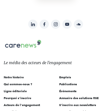
LinkedIn
Facebook
Instagram
YouTube
Soundcloud
Suivez-
nous
Carenews,
sur:
Le
média
des
Le média
des acteurs
de l'engagement
acteurs
de
Notre histoire
Emplois
l'engagement
Qui sommes-nous ?
Publications
Ligne éditoriale
Évènements
Pourquoi s'inscrire
Annuaire des solutions RSE
Acteurs de l'engagement
S'inscrire aux newsletters