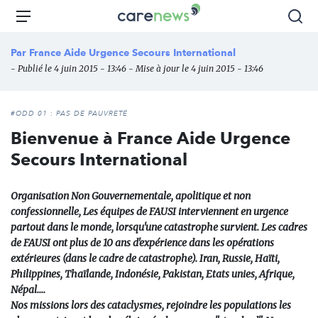
Aller
Carenews,
Menu
Rec
au
Le
contenu
média
Par
France Aide Urgence Secours International
principal
des
- Publié le 4 juin 2015 - 13:46 - Mise à jour le 4 juin 2015 - 13:46
acteurs
de
l'engagement
#ODD 01 : PAS DE PAUVRETÉ
Bienvenue à France Aide Urgence
Secours International
Organisation Non Gouvernementale, apolitique et non
confessionnelle, Les équipes de FAUSI interviennent en urgence
partout dans le monde, lorsqu'une catastrophe survient. Les cadres
de FAUSI ont plus de 10 ans d'expérience dans les opérations
extérieures (dans le cadre de catastrophe). Iran, Russie, Haïti,
Philippines, Thaïlande, Indonésie, Pakistan, Etats unies, Afrique,
Népal....
Nos missions lors des cataclysmes, rejoindre les populations les