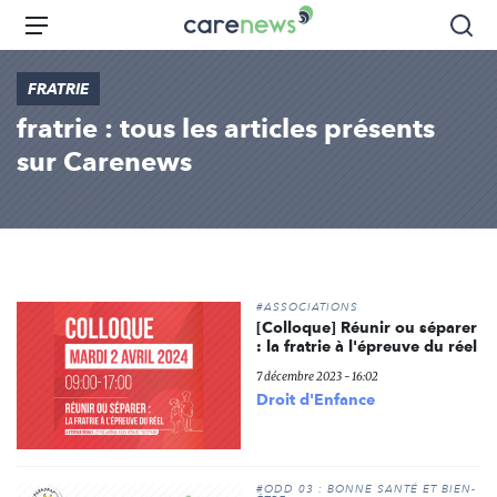
Aller
Carenews,
Menu
Rec
au
Le
contenu
média
FRATRIE
principal
des
fratrie : tous les articles présents
acteurs
de
sur Carenews
l'engagement
#ASSOCIATIONS
[Colloque] Réunir ou séparer
: la fratrie à l'épreuve du réel
7 décembre 2023 - 16:02
Droit d'Enfance
#ODD 03 : BONNE SANTÉ ET BIEN-