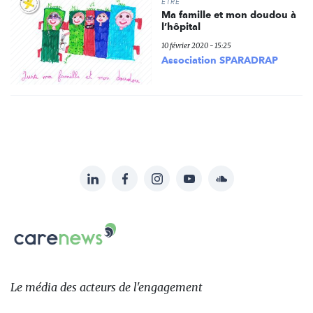
ÊTRE
Ma famille et mon doudou à
l’hôpital
10 février 2020 - 15:25
Association SPARADRAP
LinkedIn
Facebook
Instagram
YouTube
Soundcloud
Suivez-
nous
Carenews,
sur:
Le
média
des
Le média
des acteurs
de l'engagement
acteurs