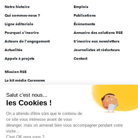
de
Notre histoire
Emplois
l'engagement
Qui sommes-nous ?
Publications
Ligne éditoriale
Évènements
Pourquoi s'inscrire
Annuaire des solutions RSE
Acteurs de l'engagement
S'inscrire aux newsletters
Actualités
Journalistes et rédacteurs
Appels à projets
Contact
Mission RSE
Le kit média Carenews
Groupe AEF
Salut c'est nous...
AEF info
les Cookies !
Novethic
On a attendu d'être sûrs que le contenu de
PRODURABLE
ce site vous intéresse avant de vous
Inclusiv Day
déranger, mais on aimerait bien vous accompagner pendant votre
visite...
C'est OK pour vous ?