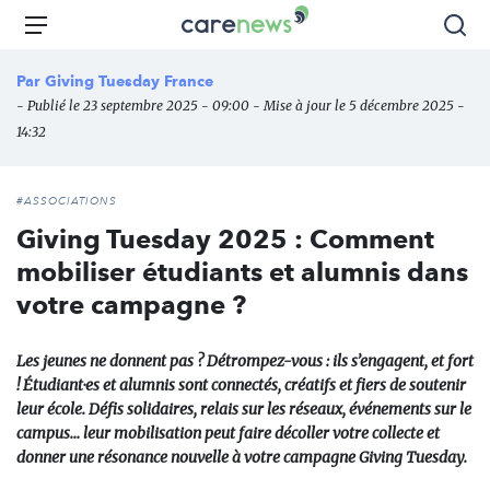
Aller
Carenews,
Menu
Rec
au
Le
contenu
média
Par
Giving Tuesday France
principal
des
- Publié le 23 septembre 2025 - 09:00 - Mise à jour le 5 décembre 2025 -
acteurs
14:32
de
l'engagement
#ASSOCIATIONS
Giving Tuesday 2025 : Comment
mobiliser étudiants et alumnis dans
votre campagne ?
Les jeunes ne donnent pas ? Détrompez-vous : ils s’engagent, et fort
! Étudiant·es et alumnis sont connectés, créatifs et fiers de soutenir
leur école. Défis solidaires, relais sur les réseaux, événements sur le
campus… leur mobilisation peut faire décoller votre collecte et
donner une résonance nouvelle à votre campagne Giving Tuesday.