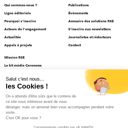
Qui sommes-nous ?
Publications
Ligne éditoriale
Évènements
Pourquoi s'inscrire
Annuaire des solutions RSE
Acteurs de l'engagement
S'inscrire aux newsletters
Actualités
Journalistes et rédacteurs
Appels à projets
Contact
Mission RSE
Le kit média Carenews
Groupe AEF
Salut c'est nous...
AEF info
les Cookies !
Novethic
On a attendu d'être sûrs que le contenu de
PRODURABLE
ce site vous intéresse avant de vous
Inclusiv Day
déranger, mais on aimerait bien vous accompagner pendant votre
visite...
C'est OK pour vous ?
CGV
Données personnelles
Mentions légales
2025-2026 Tout droits réservés
Consentements certifiés par