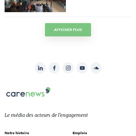
AFFICHER PLUS
LinkedIn
Facebook
Instagram
YouTube
Soundcloud
Suivez-
nous
Carenews,
sur:
Le
média
des
Le média
des acteurs
de l'engagement
acteurs
de
Notre histoire
Emplois
l'engagement