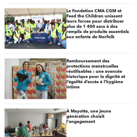
La Fondation CMA CGM et
Feed the Children unissent
leurs forces pour distribuer
plus de 1 400 sacs à dos
remplis de produits essentiels
aux enfants de Norfolk
Remboursement des
protections menstruelles
réutilisables : une avancée
historique pour la dignité et
l’égalité d’accès à l’hygiène
intime
À Mayotte, une jeune
génération choisit
l'engagement