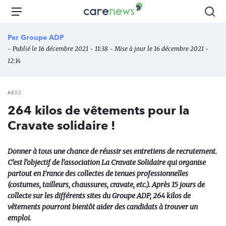
Aller
Carenews,
Menu
Rec
au
Le
contenu
média
Par
Groupe ADP
principal
des
- Publié le 16 décembre 2021 - 11:38 - Mise à jour le 16 décembre 2021 -
acteurs
12:14
de
l'engagement
#ESS
264 kilos de vêtements pour la
Cravate solidaire !
Donner à tous une chance de réussir ses entretiens de recrutement.
C’est l’objectif de l’association La Cravate Solidaire qui organise
partout en France des collectes de tenues professionnelles
(costumes, tailleurs, chaussures, cravate, etc.). Après 15 jours de
collecte sur les différents sites du Groupe ADP, 264 kilos de
vêtements pourront bientôt aider des candidats à trouver un
emploi.