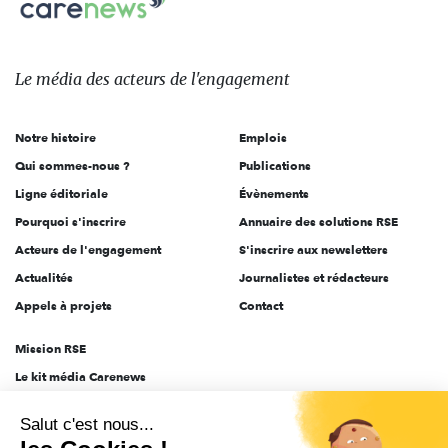
sur:
Le
média
des
Le média
des acteurs
de l'engagement
acteurs
de
Notre histoire
Emplois
l'engagement
Qui sommes-nous ?
Publications
Ligne éditoriale
Évènements
Pourquoi s'inscrire
Annuaire des solutions RSE
Acteurs de l'engagement
S'inscrire aux newsletters
Actualités
Journalistes et rédacteurs
Appels à projets
Contact
Mission RSE
Le kit média Carenews
Groupe AEF
Salut c'est nous...
AEF info