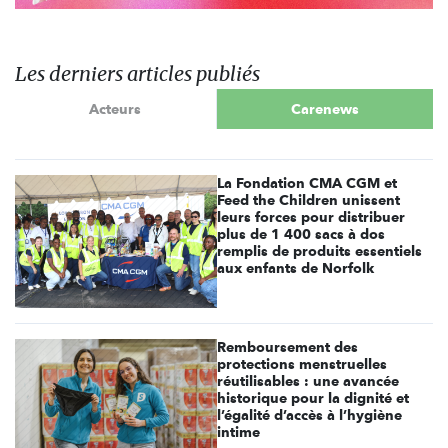
Les derniers articles publiés
Acteurs
Carenews
La Fondation CMA CGM et
Feed the Children unissent
leurs forces pour distribuer
plus de 1 400 sacs à dos
remplis de produits essentiels
aux enfants de Norfolk
Remboursement des
protections menstruelles
réutilisables : une avancée
historique pour la dignité et
l’égalité d’accès à l’hygiène
intime