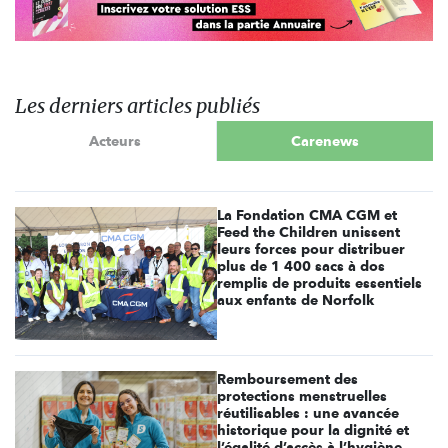
Les derniers articles publiés
Acteurs
Carenews
La Fondation CMA CGM et
Feed the Children unissent
leurs forces pour distribuer
plus de 1 400 sacs à dos
remplis de produits essentiels
aux enfants de Norfolk
Remboursement des
protections menstruelles
réutilisables : une avancée
historique pour la dignité et
l’égalité d’accès à l’hygiène