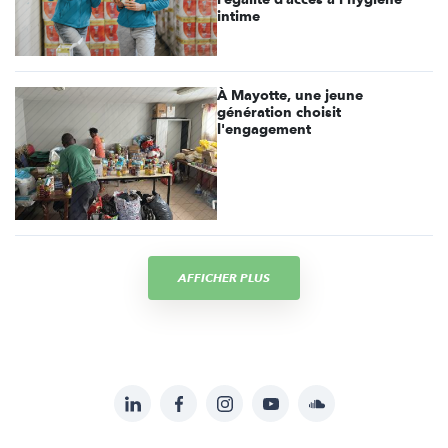
intime
À Mayotte, une jeune
génération choisit
l'engagement
AFFICHER PLUS
LinkedIn
Facebook
Instagram
YouTube
Soundcloud
Suivez-
nous