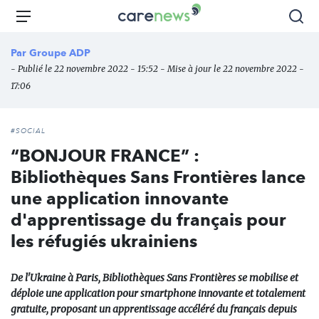
Aller
Carenews,
Menu
Rec
au
Le
contenu
média
Par
Groupe ADP
principal
des
- Publié le 22 novembre 2022 - 15:52 - Mise à jour le 22 novembre 2022 -
acteurs
17:06
de
l'engagement
#SOCIAL
“BONJOUR FRANCE” :
Bibliothèques Sans Frontières lance
une application innovante
d'apprentissage du français pour
les réfugiés ukrainiens
De l'Ukraine à Paris, Bibliothèques Sans Frontières se mobilise et
déploie une application pour smartphone innovante et totalement
gratuite, proposant un apprentissage accéléré du français depuis