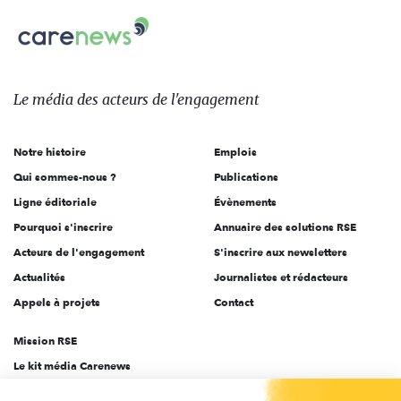
Carenews,
sur:
Le
média
des
Le média
des acteurs
de l'engagement
acteurs
de
Notre histoire
Emplois
l'engagement
Qui sommes-nous ?
Publications
Ligne éditoriale
Évènements
Pourquoi s'inscrire
Annuaire des solutions RSE
Acteurs de l'engagement
S'inscrire aux newsletters
Actualités
Journalistes et rédacteurs
Appels à projets
Contact
Mission RSE
Le kit média Carenews
Groupe AEF