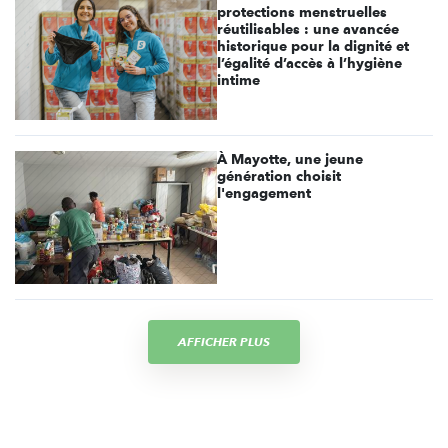
protections menstruelles
réutilisables : une avancée
historique pour la dignité et
l’égalité d’accès à l’hygiène
intime
À Mayotte, une jeune
génération choisit
l'engagement
AFFICHER PLUS