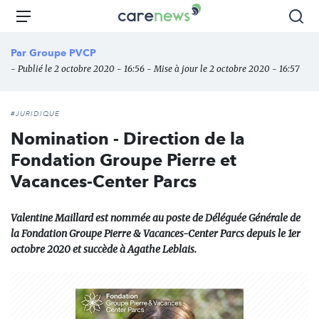
Aller
Carenews,
Menu
Rec
au
Le
contenu
média
Par
Groupe PVCP
principal
des
- Publié le 2 octobre 2020 - 16:56 - Mise à jour le 2 octobre 2020 - 16:57
acteurs
de
l'engagement
#JURIDIQUE
Nomination - Direction de la
Fondation Groupe Pierre et
Vacances-Center Parcs
Valentine Maillard est nommée au poste de Déléguée Générale de
la Fondation Groupe Pierre & Vacances-Center Parcs depuis le 1er
octobre 2020 et succède à Agathe Leblais.