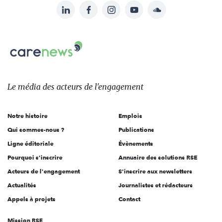
LinkedIn
Facebook
Instagram
YouTube
Soundcloud
Suivez-
nous
Carenews,
sur:
Le
média
des
Le média
des acteurs
de l'engagement
acteurs
de
Notre histoire
Emplois
l'engagement
Qui sommes-nous ?
Publications
Ligne éditoriale
Évènements
Pourquoi s'inscrire
Annuaire des solutions RSE
Acteurs de l'engagement
S'inscrire aux newsletters
Actualités
Journalistes et rédacteurs
Appels à projets
Contact
Mission RSE