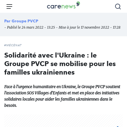
Aller
Carenews,
Menu
Rec
au
Le
contenu
média
Par
Groupe PVCP
principal
des
- Publié le 24 mars 2022 - 13:25 - Mise à jour le 17 novembre 2022 - 17:28
acteurs
de
l'engagement
#MÉCÉNAT
Solidarité avec l'Ukraine : le
Groupe PVCP se mobilise pour les
familles ukrainiennes
Face à l’urgence humanitaire en Ukraine, le Groupe PVCP soutient
l’association SOS Villages d’Enfants et met en place des initiatives
solidaires locales pour aider les familles ukrainiennes dans le
besoin.