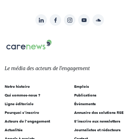
LinkedIn
Facebook
Instagram
YouTube
Soundcloud
Suivez-
nous
Carenews,
sur:
Le
média
des
Le média
des acteurs
de l'engagement
acteurs
de
Notre histoire
Emplois
l'engagement
Qui sommes-nous ?
Publications
Ligne éditoriale
Évènements
Pourquoi s'inscrire
Annuaire des solutions RSE
Acteurs de l'engagement
S'inscrire aux newsletters
Actualités
Journalistes et rédacteurs
Appels à projets
Contact