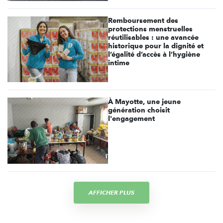
Remboursement des
protections menstruelles
réutilisables : une avancée
historique pour la dignité et
l’égalité d’accès à l’hygiène
intime
À Mayotte, une jeune
génération choisit
l'engagement
AFFICHER PLUS