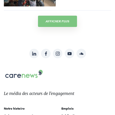
AFFICHER PLUS
LinkedIn
Facebook
Instagram
YouTube
Soundcloud
Suivez-
nous
Carenews,
sur:
Le
média
des
Le média
des acteurs
de l'engagement
acteurs
de
Notre histoire
Emplois
l'engagement