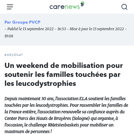
Aller
Carenews,
Menu
Rec
au
Le
contenu
média
Par
Groupe PVCP
principal
des
- Publié le 13 septembre 2022 - 16:53 - Mise à jour le 13 septembre 2022 -
acteurs
19:08
de
l'engagement
#MÉCÉNAT
Un weekend de mobilisation pour
soutenir les familles touchées par
les leucodystrophies
Depuis maintenant 30 ans, l’association ELA soutient les familles
touchées par les leucodystrophies. Pour rassembler les familles de
la France entière, l’association renouvelle sa confiance auprès du
Center Parcs des Hauts de Bruyères (Sologne) qui organise, à
l’occasion, le challenge #Metstesbaskets pour mobiliser un
maximum de personnes !