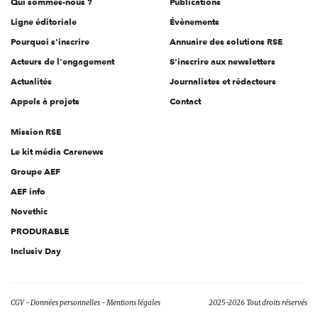
Qui sommes-nous ?
Publications
Ligne éditoriale
Évènements
Pourquoi s'inscrire
Annuaire des solutions RSE
Acteurs de l'engagement
S'inscrire aux newsletters
Actualités
Journalistes et rédacteurs
Appels à projets
Contact
Mission RSE
Le kit média Carenews
Groupe AEF
AEF info
Novethic
PRODURABLE
Inclusiv Day
CGV
Données personnelles
Mentions légales
2025-2026 Tout droits réservés