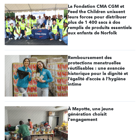
La Fondation CMA CGM et
Feed the Children unissent
leurs forces pour distribuer
plus de 1 400 sacs à dos
remplis de produits essentiels
aux enfants de Norfolk
Remboursement des
protections menstruelles
réutilisables : une avancée
historique pour la dignité et
l’égalité d’accès à l’hygiène
intime
À Mayotte, une jeune
génération choisit
l'engagement