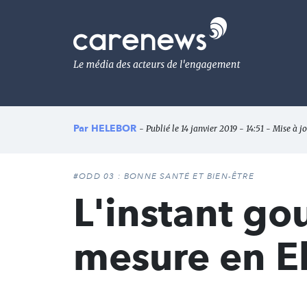
Aller
au
Carenews,
contenu
Le
principal
média
des
acteurs
de
l'engagement
Par
HELEBOR
- Publié le 14 janvier 2019 - 14:51 - Mise à jo
#ODD 03 : BONNE SANTÉ ET BIEN-ÊTRE
L'instant go
mesure en 