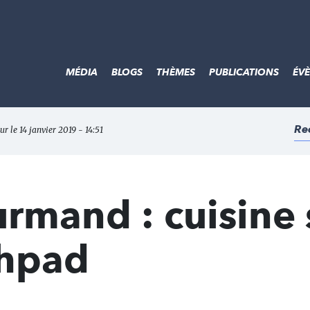
MÉDIA
BLOGS
THÈMES
PUBLICATIONS
ÉV
Re
ur le 14 janvier 2019 - 14:51
urmand : cuisine 
Ehpad