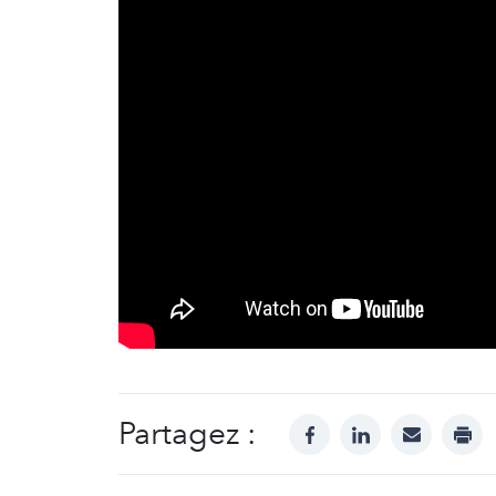
Partagez :
facebook
linkedin
mail
prin