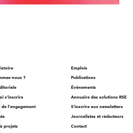
istoire
Emplois
mmes-nous ?
Publications
ditoriale
Évènements
i s'inscrire
Annuaire des solutions RSE
s de l'engagement
S'inscrire aux newsletters
tés
Journalistes et rédacteurs
à projets
Contact