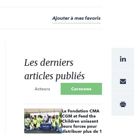
Ajouter à mes favoris
Les derniers
articles publiés
Acteurs
Carenews
La Fondation CMA
CGM et Feed the
Children unissent
leurs forces pour
distribuer plus de 1