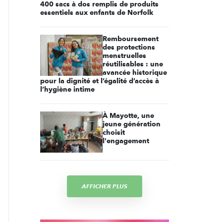
400 sacs à dos remplis de produits
essentiels aux enfants de Norfolk
Remboursement
des protections
menstruelles
réutilisables : une
avancée historique
pour la dignité et l’égalité d’accès à
l’hygiène intime
À Mayotte, une
jeune génération
choisit
l'engagement
AFFICHER PLUS