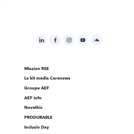
LinkedIn
Facebook
Instagram
YouTube
Soundcloud
Suivez-
nous
sur:
Mission RSE
Le kit média Carenews
Groupe AEF
AEF info
Novethic
PRODURABLE
Inclusiv Day