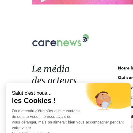
Carenews,
Le
média
des
acteurs
Le média
Notre h
de
des acteurs
Qui so
l'engagement
Ligne é
de l'engagement
Salut c'est nous...
Pourquo
les Cookies !
Acteur
On a attendu d'être sûrs que le contenu
Actuali
de ce site vous intéresse avant de
vous déranger, mais on aimerait bien vous accompagner pendant
Appels 
votre visite...