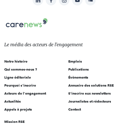
Suivez-
nous
Carenews,
sur:
Le
média
des
Le média
des acteurs
de l'engagement
acteurs
de
Notre histoire
Emplois
l'engagement
Qui sommes-nous ?
Publications
Ligne éditoriale
Évènements
Pourquoi s'inscrire
Annuaire des solutions RSE
Acteurs de l'engagement
S'inscrire aux newsletters
Actualités
Journalistes et rédacteurs
Appels à projets
Contact
Mission RSE