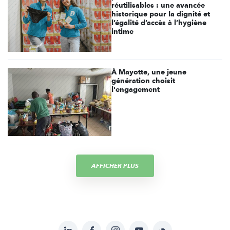
réutilisables : une avancée
historique pour la dignité et
l’égalité d’accès à l’hygiène
intime
À Mayotte, une jeune
génération choisit
l'engagement
AFFICHER PLUS
LinkedIn
Facebook
Instagram
YouTube
Soundcloud