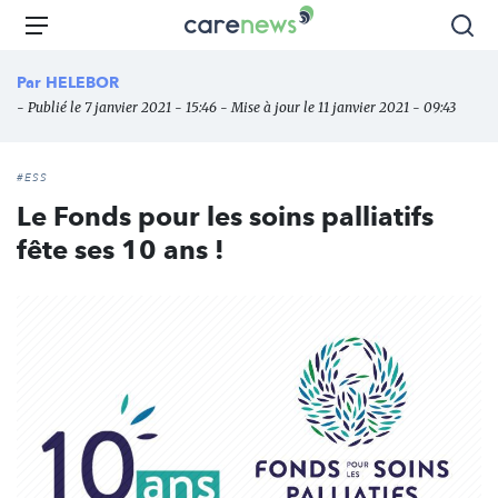
Aller
Carenews,
Menu
Rec
au
Le
contenu
média
Par
HELEBOR
principal
des
- Publié le 7 janvier 2021 - 15:46 - Mise à jour le 11 janvier 2021 - 09:43
acteurs
de
l'engagement
#ESS
Le Fonds pour les soins palliatifs
fête ses 10 ans !