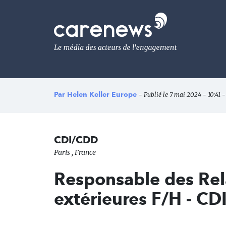
Aller
au
Carenews,
contenu
Le
principal
média
des
acteurs
de
l'engagement
Par
Helen Keller Europe
- Publié le 7 mai 2024 - 10:41 -
CDI/CDD
Paris , France
Responsable des Rel
extérieures F/H - CD