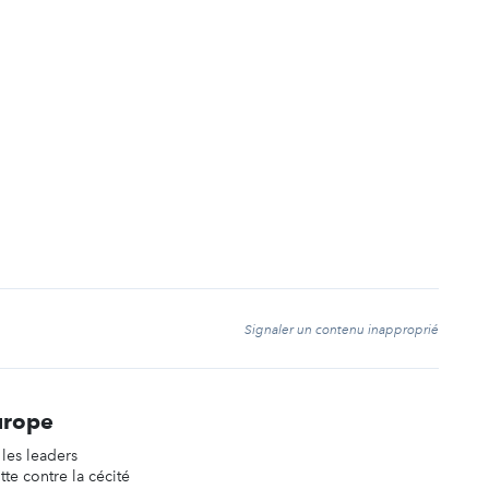
t
Signaler un contenu inapproprié
urope
les leaders
tte contre la cécité