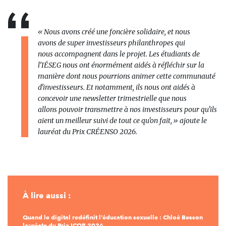
«
Nous
avons
cr
éé
une fonci
è
re solidaire, et nous
avons
de super investisseurs philanthropes qui
nous
accompagnent dans le projet. Les
é
tudiants
de
l
’
I
É
SEG
nous ont
é
norm
é
ment
aid
é
s
à
r
é
fl
é
chir sur
la
mani
è
re dont
nous pourrions
animer cette
communaut
é
d'investisseurs. Et notamment, ils nous ont aid
é
s
à
concevoir une newsletter trimestrielle
que nous
allons
pouvoir transmettre
à
nos investisseurs pour qu'ils
aient un meilleur suivi de tout ce qu'on fait,
»
ajoute le
lauréat du Prix CRÉENSO 2026.
À lire aussi :
Quand le digital redéfinit l’éducation sexuelle : Chloé Besson
lauréate du Prix ICOR 2026