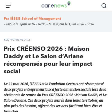
Aller
Carenews,
Menu
Rec
au
Le
contenu
média
Par
IÉSEG School of Management
principal
des
- Publié le 3 juin 2026 - 16:05 - Mise à jour le 3 juin 2026 - 16:16
acteurs
de
l'engagement
#ENTREPRENEURIAT
Prix CRÉENSO 2026 : Maison
Daddy et Le Salon d’Ariane
récompensés pour leur impact
social
Le 22 mai 2026, l'IÉSEG et la Fondation Ceetrus ont récompensé
deux projets entrepreneuriaux à forte dimension sociale lors de la
cérémonie de remise du Prix CRÉENSO 2026 : Maison Daddy et Le
Salon d'Ariane. Ces deux projets ancrés dans leurs territoires, au
plus près des besoins, offrent des services facilitant bien-être et
inclusion.