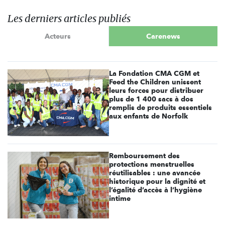
Les derniers articles publiés
Acteurs
Carenews
La Fondation CMA CGM et
Feed the Children unissent
leurs forces pour distribuer
plus de 1 400 sacs à dos
remplis de produits essentiels
aux enfants de Norfolk
Remboursement des
protections menstruelles
réutilisables : une avancée
historique pour la dignité et
l’égalité d’accès à l’hygiène
intime