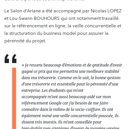
Le Salon d’Ariane a été accompagné par Nicolas LOPEZ
et Lou-Swann BOUHOURS qui ont notamment travaillé
sur le référencement en ligne, la veille concurrentielle et
la structuration du business model pour assurer la
pérennité du projet.
«
Je ressens beaucoup d
’é
motions et de gratitude
d
’
avoir
gagn
é
ce
prix
qui me permettra une meilleure stabilit
é
dans ma tr
é
sorerie. Comme
on le sait, la bonne gestion
d
’
une tr
é
sorerie est essentielle pour la p
é
rennit
é
d
’
une
entreprise.
Les
é
tudiants qui m
’
ont
accompagn
é
e
m
’
ont
aussi
beaucoup
aid
é
sur
mon
r
é
f
é
rencement
Google
car j
’
ai besoin de me faire
conna
î
tre dans le milieu de la socio-coiffure. Ils ont
é
galement
men
é
une
veille concurrentielle
pouss
é
e,
ils
é
taient tr
è
s investis. Ils m
’
ont conseill
é
e pour
bien établir mes stratégies d'avenir de manière sereine,