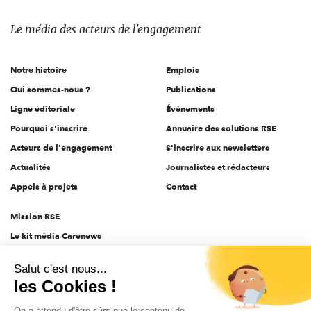
média
des
Le média
des acteurs
de l'engagement
acteurs
de
Notre histoire
Emplois
l'engagement
Qui sommes-nous ?
Publications
Ligne éditoriale
Évènements
Pourquoi s'inscrire
Annuaire des solutions RSE
Acteurs de l'engagement
S'inscrire aux newsletters
Actualités
Journalistes et rédacteurs
Appels à projets
Contact
Mission RSE
Le kit média Carenews
Groupe AEF
Salut c'est nous...
AEF info
les Cookies !
Novethic
On a attendu d'être sûrs que le contenu de