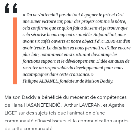
« On ne s’attendait pas du tout à gagner le prix et c’est
une super victoire
car, pour des projets comme le n
ô
tre,
cela confirme que ce qu
’
on fait
a
du sens
et je trouve
que
cela s
é
curise beaucoup notre mod
è
le.
Aujourd
’
hui, nous
avons six caf
é
s ouverts et notre objectif d
’
ici 2030 est d
’
en
avoir trente. La dotation
va nous permettre d
’
aller encore
plus loin, notamment en structurant davantage les
fonctions support et le d
é
veloppement. L
’
id
é
e est aussi de
recruter un responsable
du
d
é
veloppement pour nous
accompagner dans cette croissance. »
Philippe ALBANEL, fondateur de Maison Daddy.
Maison Daddy a bénéficié du mécénat de compétences
de Hana HASANEFENDIĆ, Arthur LAVERAN, et Agathe
LIGET sur des sujets tels que l’animation d’une
communauté d’investisseurs et la communication auprès
de cette communauté.