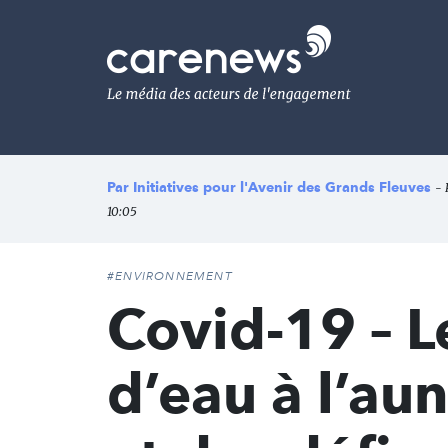
Aller
au
Carenews,
contenu
Le
principal
média
des
acteurs
de
l'engagement
Par
Initiatives pour l'Avenir des Grands Fleuves
- 
10:05
#ENVIRONNEMENT
Covid-19 – L
d’eau à l’aun