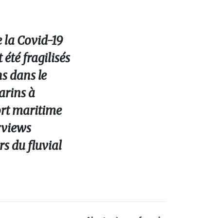
e la Covid-19
 été fragilisés
ns dans le
arins à
port maritime
rviews
rs du fluvial