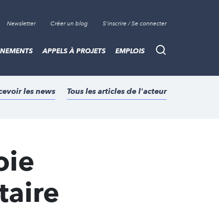
Newsletter
Créer un blog
S'inscrire / Se connecter
ÈNEMENTS
APPELS À PROJETS
EMPLOIS
Recherche
cevoir les news
Tous les articles de l'acteur
oie
taire