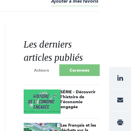
Ajouter à mes favoris
Les derniers
articles publiés
Acteurs
Carenews
SÉRIE - Découvrir
l'histoire de
l'économie
engagée
Les Français et les
déchets sur la