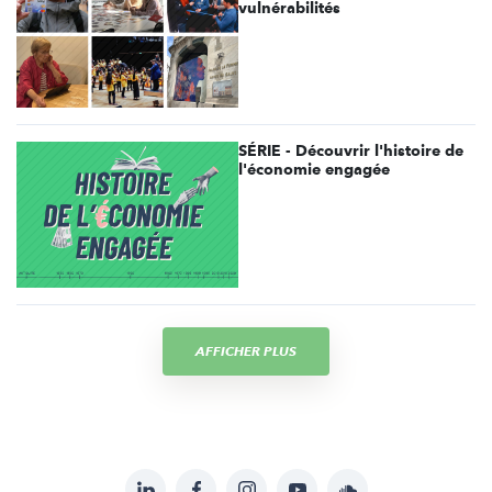
vulnérabilités
SÉRIE - Découvrir l'histoire de
l'économie engagée
AFFICHER PLUS
LinkedIn
Facebook
Instagram
YouTube
Soundcloud
Suivez-