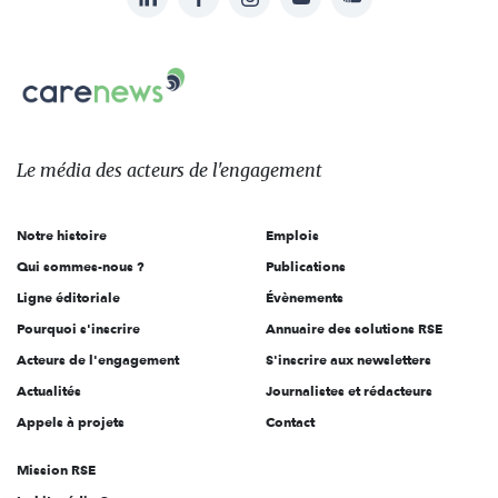
nous
Carenews,
sur:
Le
média
des
Le média
des acteurs
de l'engagement
acteurs
de
Notre histoire
Emplois
l'engagement
Qui sommes-nous ?
Publications
Ligne éditoriale
Évènements
Pourquoi s'inscrire
Annuaire des solutions RSE
Acteurs de l'engagement
S'inscrire aux newsletters
Actualités
Journalistes et rédacteurs
Appels à projets
Contact
Mission RSE