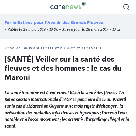
Aller
Carenews,
Menu
Rec
au
Le
contenu
média
Par
Initiatives pour l'Avenir des Grands Fleuves
principal
des
- Publié le 28 mars 2019 - 13:06 - Mise à jour le 28 mars 2019 - 13:32
acteurs
de
l'engagement
#ODD 07 : ÉNERGIE PROPRE ET D'UN COÛT ABORDABLE
[SANTÉ] Veiller sur la santé des
fleuves et des hommes : le cas du
Maroni
La santé humaine est étroitement liée à la santé des fleuves. La
8ème session internationale d’IAGF se penchera du 15 au 19 avril
sur le cas du Maroni en Guyane avec trois sujets d’échanges : la
prévention des maladies infectieuses et hydriques ; l’accès à l’eau
potable et à l’assainissement ; les activités d’orpaillage illégal et la
santé.