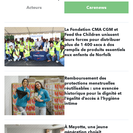
Acteurs
Carenews
La Fondation CMA CGM et
Feed the Children unissent
leurs forces pour distribuer
plus de 1 400 sacs à dos
remplis de produits essentiels
aux enfants de Norfolk
Remboursement des
protections menstruelles
réutilisables : une avancée
historique pour la dignité et
l’égalité d’accès à l’hygiène
intime
À Mayotte, une jeune
génération choisit