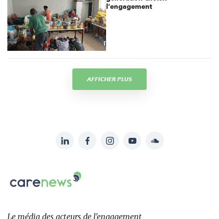
l'engagement
AFFICHER PLUS
LinkedIn
Facebook
Instagram
YouTube
Soundcloud
Suivez-
nous
Carenews,
sur:
Le
média
des
Le média
des acteurs
de l'engagement