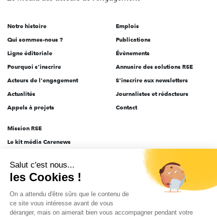
acteurs
de
Notre histoire
Emplois
l'engagement
Qui sommes-nous ?
Publications
Ligne éditoriale
Évènements
Pourquoi s'inscrire
Annuaire des solutions RSE
Acteurs de l'engagement
S'inscrire aux newsletters
Actualités
Journalistes et rédacteurs
Appels à projets
Contact
Mission RSE
Le kit média Carenews
Groupe AEF
Salut c'est nous...
AEF info
les Cookies !
Novethic
On a attendu d'être sûrs que le contenu de
PRODURABLE
ce site vous intéresse avant de vous
Inclusiv Day
déranger, mais on aimerait bien vous accompagner pendant votre