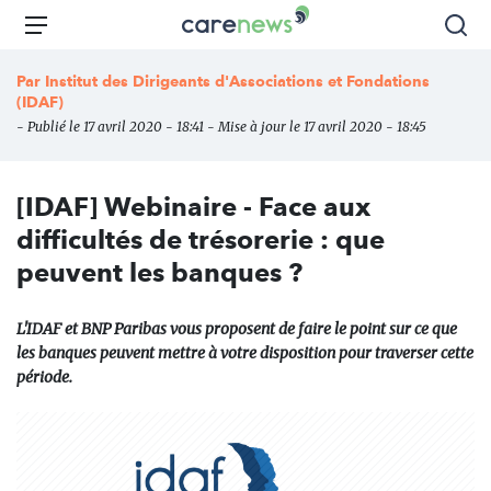
Aller
Carenews,
Menu
Rec
au
Le
contenu
média
Par
Institut des Dirigeants d'Associations et Fondations
principal
des
(IDAF)
acteurs
- Publié le 17 avril 2020 - 18:41 - Mise à jour le 17 avril 2020 - 18:45
de
l'engagement
[IDAF] Webinaire - Face aux
difficultés de trésorerie : que
peuvent les banques ?
L'IDAF et BNP Paribas vous proposent de faire le point sur ce que
les banques peuvent mettre à votre disposition pour traverser cette
période.