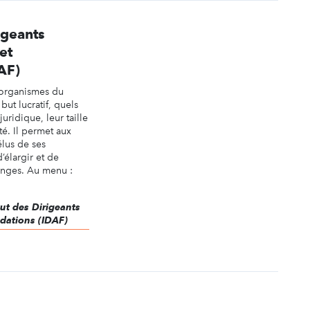
rigeants
et
AF)
 organismes du
but lucratif, quels
juridique, leur taille
ité. Il permet aux
élus de ses
’élargir et de
anges. Au menu :
itut des Dirigeants
ndations (IDAF)