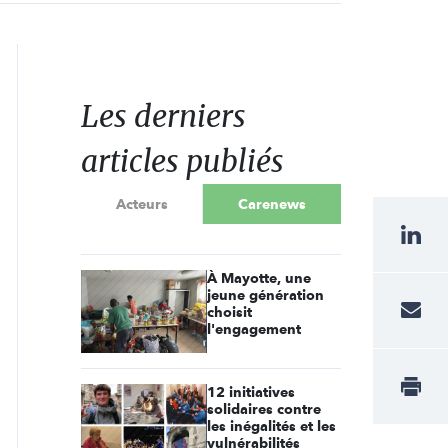
Les derniers
articles publiés
Acteurs
Carenews
À Mayotte, une
jeune génération
choisit
l'engagement
12 initiatives
solidaires contre
les inégalités et les
vulnérabilités