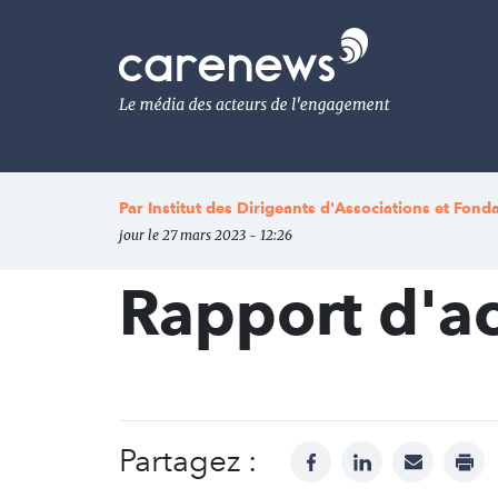
Aller
au
Carenews,
contenu
Le
principal
média
des
acteurs
de
l'engagement
Par
Institut des Dirigeants d'Associations et Fond
jour le 27 mars 2023 - 12:26
Rapport d'ac
Partagez :
facebook
linkedin
mail
prin