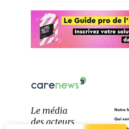
Carenews,
Le
média
des
acteurs
Le média
Notre h
de
des acteurs
Qui so
l'engagement
Ligne é