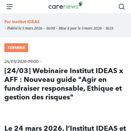
Aller
Carenews,
Menu
Rec
au
Le
contenu
média
Par
Institut IDEAS
principal
des
- Publié le 3 mars 2026 - 16:08 - Mise à jour le 3 mars 2026 - 16:13
acteurs
de
l'engagement
TERMINÉ
24/03/2026 09:00 -
[24/03] Webinaire Institut IDEAS x
AFF : Nouveau guide "Agir en
fundraiser responsable, Ethique et
gestion des risques"
Le 24 mars 2026, l’Institut IDEAS et