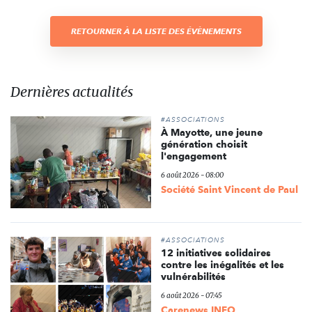
RETOURNER À LA LISTE DES ÉVÈNEMENTS
Dernières actualités
#ASSOCIATIONS
À Mayotte, une jeune
génération choisit
l'engagement
6 août 2026 - 08:00
Société Saint Vincent de Paul
#ASSOCIATIONS
12 initiatives solidaires
contre les inégalités et les
vulnérabilités
6 août 2026 - 07:45
Carenews INFO