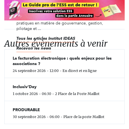
lucratif à renforcer leur capacité d’action et à
optimiser leur développement. Il propose
différentes solutions pour accompagner les
bénévoles et salariés dans l’adoption de bonnes
pratiques en matière de gouvernance, gestion,
pilotage et ...
Tous les articles Institut IDEAS
Autres évènements à venir
Recevoir les news
La facturation électronique : quels enjeux pour les
associations ?
24 septembre 2026 - 12:00 - En direct et en ligne
Inclusiv'Day
1 octobre 2026 - 06:30 - 2 Place de la Porte Maillot
PRODURABLE
30 septembre 2026 - 06:00 - Place de la porte Maillot