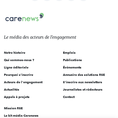
nous
Carenews,
sur:
Le
média
des
Le média
des acteurs
de l'engagement
acteurs
de
Notre histoire
Emplois
l'engagement
Qui sommes-nous ?
Publications
Ligne éditoriale
Évènements
Pourquoi s'inscrire
Annuaire des solutions RSE
Acteurs de l'engagement
S'inscrire aux newsletters
Actualités
Journalistes et rédacteurs
Appels à projets
Contact
Mission RSE
Le kit média Carenews