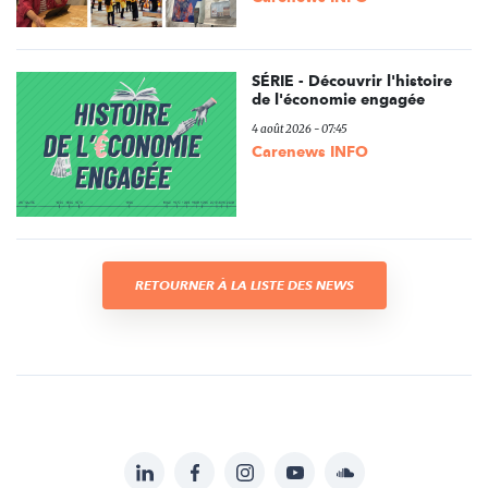
SÉRIE - Découvrir l'histoire
de l'économie engagée
4 août 2026 - 07:45
Carenews INFO
RETOURNER À LA LISTE DES NEWS
LinkedIn
Facebook
Instagram
YouTube
Soundcloud
Suivez-