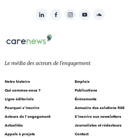
LinkedIn
Facebook
Instagram
YouTube
Soundcloud
Suivez-
nous
Carenews,
sur:
Le
média
des
Le média
des acteurs
de l'engagement
acteurs
de
Notre histoire
Emplois
l'engagement
Qui sommes-nous ?
Publications
Ligne éditoriale
Évènements
Pourquoi s'inscrire
Annuaire des solutions RSE
Acteurs de l'engagement
S'inscrire aux newsletters
Actualités
Journalistes et rédacteurs
Appels à projets
Contact