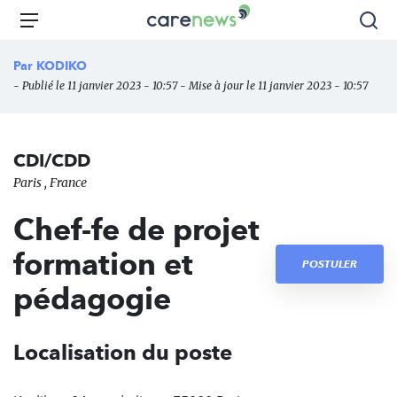
Aller
Carenews,
Menu
Rec
au
Le
contenu
média
Par
KODIKO
principal
des
- Publié le 11 janvier 2023 - 10:57 - Mise à jour le 11 janvier 2023 - 10:57
acteurs
de
l'engagement
CDI/CDD
Paris , France
Chef-fe de projet
formation et
POSTULER
pédagogie
Localisation du poste