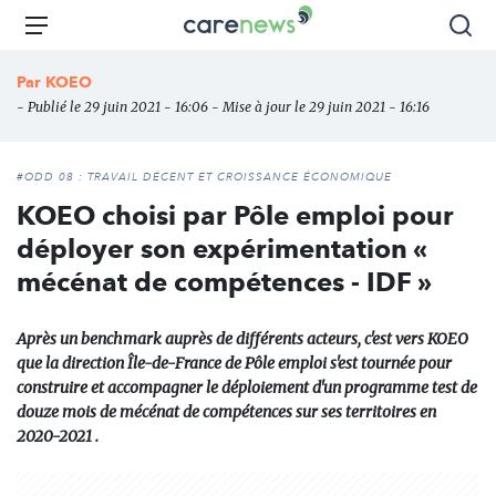
Aller
Carenews,
Menu
Rec
au
Le
contenu
média
Par
KOEO
principal
des
- Publié le 29 juin 2021 - 16:06 - Mise à jour le 29 juin 2021 - 16:16
acteurs
de
l'engagement
#ODD 08 : TRAVAIL DÉCENT ET CROISSANCE ÉCONOMIQUE
KOEO choisi par Pôle emploi pour
déployer son expérimentation «
mécénat de compétences - IDF »
Après un benchmark auprès de différents acteurs, c'est vers KOEO
que la direction Île-de-France de Pôle emploi s'est tournée pour
construire et accompagner le déploiement d'un programme test de
douze mois de mécénat de compétences sur ses territoires en
2020-2021 .