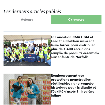
Les derniers articles publiés
Acteurs
Carenews
La Fondation CMA CGM et
Feed the Children unissent
leurs forces pour distribuer
plus de 1 400 sacs à dos
remplis de produits essentiels
aux enfants de Norfolk
Remboursement des
protections menstruelles
réutilisables : une avancée
historique pour la dignité et
l’égalité d’accès à l’hygiène
intime