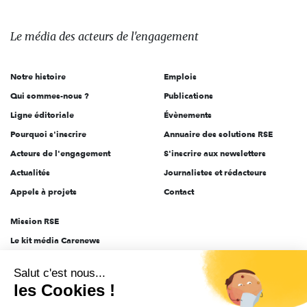
média
des
Le média
des acteurs
de l'engagement
acteurs
de
Notre histoire
Emplois
l'engagement
Qui sommes-nous ?
Publications
Ligne éditoriale
Évènements
Pourquoi s'inscrire
Annuaire des solutions RSE
Acteurs de l'engagement
S'inscrire aux newsletters
Actualités
Journalistes et rédacteurs
Appels à projets
Contact
Mission RSE
Le kit média Carenews
Groupe AEF
Salut c'est nous...
AEF info
les Cookies !
Novethic