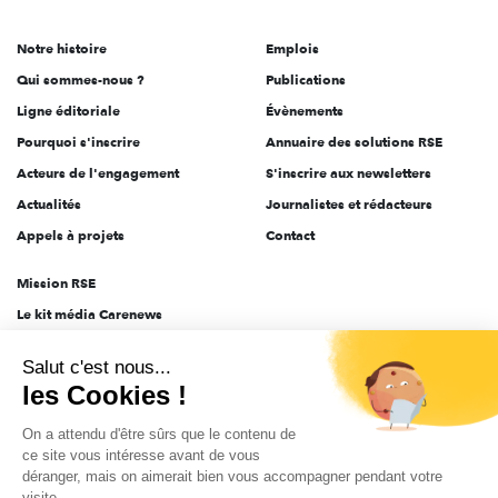
acteurs
de
Notre histoire
Emplois
l'engagement
Qui sommes-nous ?
Publications
Ligne éditoriale
Évènements
Pourquoi s'inscrire
Annuaire des solutions RSE
Acteurs de l'engagement
S'inscrire aux newsletters
Actualités
Journalistes et rédacteurs
Appels à projets
Contact
Mission RSE
Le kit média Carenews
Groupe AEF
Salut c'est nous...
AEF info
les Cookies !
Novethic
On a attendu d'être sûrs que le contenu de
PRODURABLE
ce site vous intéresse avant de vous
Inclusiv Day
déranger, mais on aimerait bien vous accompagner pendant votre
visite...