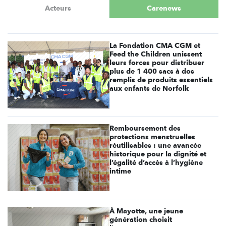
Acteurs
Carenews
La Fondation CMA CGM et
Feed the Children unissent
leurs forces pour distribuer
plus de 1 400 sacs à dos
remplis de produits essentiels
aux enfants de Norfolk
Remboursement des
protections menstruelles
réutilisables : une avancée
historique pour la dignité et
l’égalité d’accès à l’hygiène
intime
À Mayotte, une jeune
génération choisit