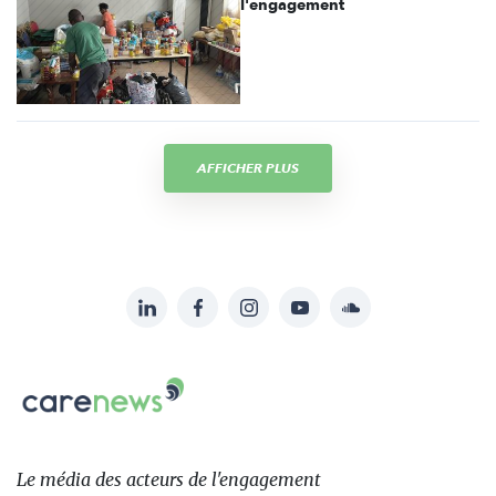
l'engagement
AFFICHER PLUS
LinkedIn
Facebook
Instagram
YouTube
Soundcloud
Suivez-
nous
Carenews,
sur:
Le
média
des
Le média
des acteurs
de l'engagement