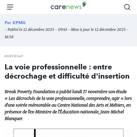
Aller
Carenews,
Menu
Rec
au
Le
contenu
média
Par
KPMG
principal
des
- Publié le 12 décembre 2025 - 09:43 - Mise à jour le 12 décembre 2025 -
acteurs
16:58
de
l'engagement
#MÉCÉNAT
La voie professionnelle : entre
décrochage et difficulté d'insertion
Break Poverty Foundation a publié lundi 17 novembre son étude
« Les décrochés de la voie professionnelle, comprendre, agir » lors
d'une soirée mémorable au Centre National des Arts et Métiers, en
présence de l'ex-Ministre de l'Éducation nationale, Jean-Michel
Blanquer.