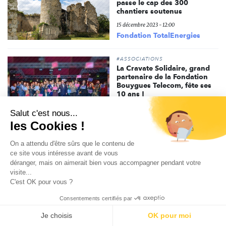
passe le cap des 300
chantiers soutenus
15 décembre 2023 - 12:00
Fondation TotalEnergies
#ASSOCIATIONS
La Cravate Solidaire, grand
partenaire de la Fondation
Bouygues Telecom, fête ses
10 ans !
30 novembre 2023 - 08:01
Salut c'est nous...
Fondation Bouygues Telecom
les Cookies !
#RSE
On a attendu d'être sûrs que le contenu de
Un nouveau site internet
ce site vous intéresse avant de vous
pour la Fondation Groupe
déranger, mais on aimerait bien vous accompagner pendant votre
RATP
visite...
C'est OK pour vous ?
20 novembre 2023 - 13:45
Fondation Groupe RATP
Consentements certifiés par
Je choisis
OK pour moi
L’engagement, un levier