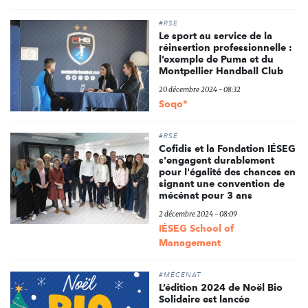
#RSE
Le sport au service de la
réinsertion professionnelle :
l’exemple de Puma et du
Montpellier Handball Club
20 décembre 2024 - 08:32
Soqo*
#RSE
Cofidis et la Fondation IÉSEG
s'engagent durablement
pour l'égalité des chances en
signant une convention de
mécénat pour 3 ans
2 décembre 2024 - 08:09
IÉSEG School of
Management
#MÉCÉNAT
L’édition 2024 de Noël Bio
Solidaire est lancée