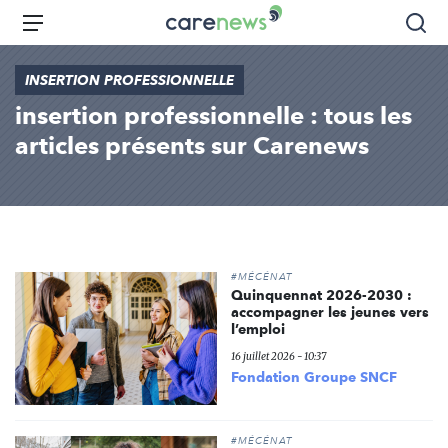
Aller
Carenews,
Menu
Rec
au
Le
contenu
média
INSERTION PROFESSIONNELLE
principal
des
insertion professionnelle : tous les
acteurs
de
articles présents sur Carenews
l'engagement
#MÉCÉNAT
Quinquennat 2026-2030 :
accompagner les jeunes vers
l’emploi
16 juillet 2026 - 10:37
Fondation Groupe SNCF
#MÉCÉNAT