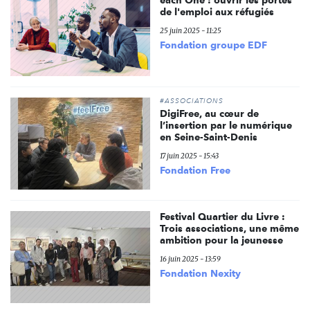
each One : ouvrir les portes
de l'emploi aux réfugiés
25 juin 2025 - 11:25
Fondation groupe EDF
#ASSOCIATIONS
DigiFree, au cœur de
l’insertion par le numérique
en Seine-Saint-Denis
17 juin 2025 - 15:43
Fondation Free
Festival Quartier du Livre :
Trois associations, une même
ambition pour la jeunesse
16 juin 2025 - 13:59
Fondation Nexity