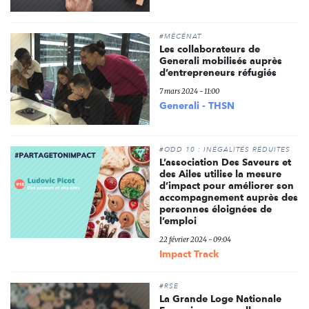
#MÉCÉNAT
Les collaborateurs de
Generali mobilisés auprès
d’entrepreneurs réfugiés
7 mars 2024 - 11:00
Generali - THSN
#ODD 10 : INÉGALITÉS RÉDUITES
L’association Des Saveurs et
des Ailes utilise la mesure
d’impact pour améliorer son
accompagnement auprès des
personnes éloignées de
l’emploi
22 février 2024 - 09:04
Impact Track
#RSE
La Grande Loge Nationale