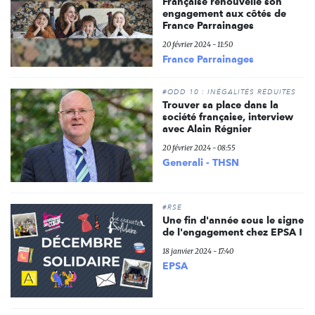
Française renouvelle son
engagement aux côtés de
France Parrainages
20 février 2024 - 11:50
France Parrainages
#ODD 10 : INÉGALITÉS RÉDUITES
Trouver sa place dans la
société française, interview
avec Alain Régnier
20 février 2024 - 08:55
Generali - THSN
#RSE
Une fin d'année sous le signe
de l'engagement chez EPSA !
18 janvier 2024 - 17:40
EPSA