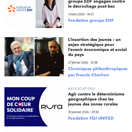
groupe EDF engagée contre
le décrochage post-bac
3 mars 2026 - 16:51
Fondation groupe EDF
L’insertion des jeunes : un
enjeu stratégique pour
l’avenir économique et social
du pays
27 février 2026 - 15:38
Chroniques philanthropiques
par Francis Charhon
#ASSOCIATIONS
Agir contre le déterminisme
géographique chez les
jeunes des zones rurales
30 janvier 2026 - 07:30
Fondation FDJ UNITED