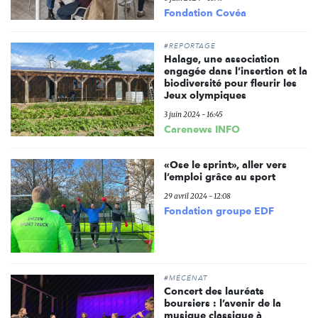
Fondation Covéa
#REPORTAGE
Halage, une association
engagée dans l’insertion et la
biodiversité pour fleurir les
Jeux olympiques
3 juin 2024 - 16:45
Carenews INFO
«Ose le sprint», aller vers
l’emploi grâce au sport
29 avril 2024 - 12:08
Fondation groupe EDF
#MÉCÉNAT
Concert des lauréats
boursiers : l’avenir de la
musique classique à