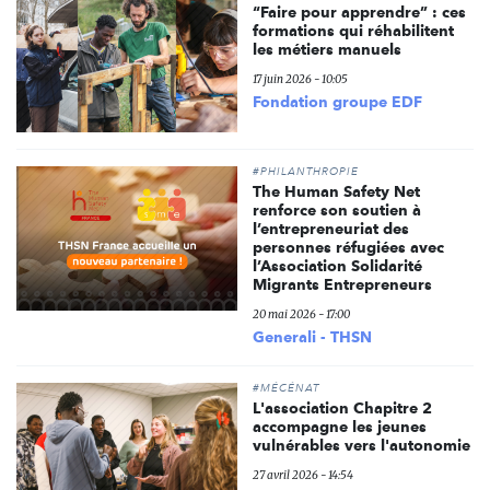
“Faire pour apprendre” : ces
formations qui réhabilitent
les métiers manuels
17 juin 2026 - 10:05
Fondation groupe EDF
#PHILANTHROPIE
The Human Safety Net
renforce son soutien à
l’entrepreneuriat des
personnes réfugiées avec
l’Association Solidarité
Migrants Entrepreneurs
20 mai 2026 - 17:00
Generali - THSN
#MÉCÉNAT
L'association Chapitre 2
accompagne les jeunes
vulnérables vers l'autonomie
27 avril 2026 - 14:54