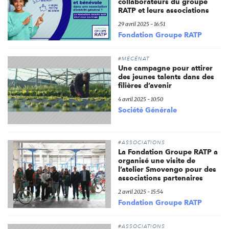
collaborateurs du groupe
RATP et leurs associations
29 avril 2025 - 16:51
Fondation Groupe RATP
#MÉCÉNAT
Une campagne pour attirer
des jeunes talents dans des
filières d’avenir
4 avril 2025 - 10:50
Société Générale
#ASSOCIATIONS
La Fondation Groupe RATP a
organisé une visite de
l’atelier Smovengo pour des
associations partenaires
2 avril 2025 - 15:54
Fondation Groupe RATP
#ASSOCIATIONS