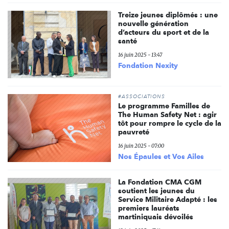
Treize jeunes diplômés : une
nouvelle génération
d’acteurs du sport et de la
santé
16 juin 2025 - 13:47
Fondation Nexity
#ASSOCIATIONS
Le programme Familles de
The Human Safety Net : agir
tôt pour rompre le cycle de la
pauvreté
16 juin 2025 - 07:00
Nos Épaules et Vos Ailes
La Fondation CMA CGM
soutient les jeunes du
Service Militaire Adapté : les
premiers lauréats
martiniquais dévoilés