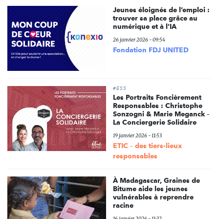
Jeunes éloignés de l’emploi :
trouver sa place grâce au
numérique et à l’IA
26 janvier 2026 - 09:54
Fondation FDJ UNITED
#ESS
Les Portraits Foncièrement
Responsables : Christophe
Sonzogni & Marie Meganck –
La Conciergerie Solidaire
19 janvier 2026 - 11:53
ETIC – des tiers-lieux
responsables
À Madagascar, Graines de
Bitume aide les jeunes
vulnérables à reprendre
racine
16 janvier 2026 - 11:32