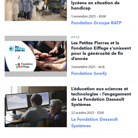
lycéens en situation de
handicap
5 novembre 2025 - 10:00
Fondation Groupe RATP
#RSE
Les Petites Pierres et la
Fondation Eiffage s’unissent
pour la générosité de fin
d’année
3 novembre 2025 - 16:14
Fondation Somfy
L’éducation aux sciences et
technologies : l’engagement
de La Fondation Dassault
Systèmes
22 octobre 2025 - 17:00
La Fondation Dassault
Systèmes