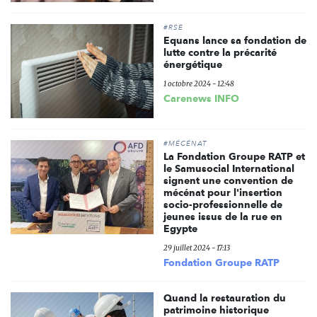
#RSE
Equans lance sa fondation de
lutte contre la précarité
énergétique
1 octobre 2024 - 12:48
Carenews INFO
#MÉCÉNAT
La Fondation Groupe RATP et
le Samusocial International
signent une convention de
mécénat pour l'insertion
socio-professionnelle de
jeunes issus de la rue en
Egypte
29 juillet 2024 - 17:13
Fondation Groupe RATP
Quand la restauration du
patrimoine historique