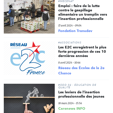
#MÉCÉNAT
Emploi : faire de la lutte
contre le gaspillage
alimentaire un tremplin vers
l’insertion professionnelle
17 avril 2024 - 09:04
Fondation Transdev
#ASSOCIATIONS
Les E2C enregistrent la plus
forte progression de ces 10
dernières années
8 avril 2024 - 10:46
Réseau des Écoles de la 2e
Chance
#ODD 04 : ÉDUCATION DE
QUALITÉ
Les leviers de l’insertion
professionnelle des jeunes
18 mars 2024 - 15:56
Carenews INFO