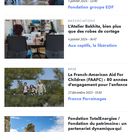
5 janvier 2024 - 12:00
Fondation groupe EDF
#ASSOCIATIONS
L’Atelier Bakhita, bien plus
que des robes de cortège
4 janvier 2024 - 14:47
Aux captifs, la libération
#RSE
La French-American Aid For
Children (FAAFC) : 80 années
d’engagement pour l'enfance
27 décembre 2023 - 13:30
France Parrainages
Fondation TotalEnergies /
Fondation du patrimoine : un
partenariat dynamique qui