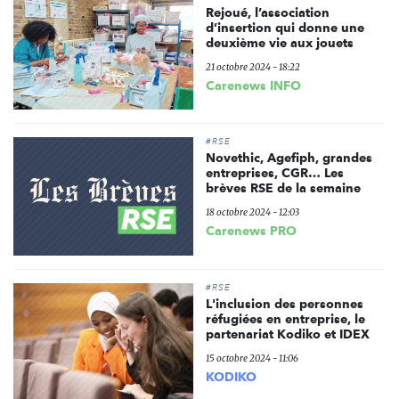
Rejoué, l’association
d’insertion qui donne une
deuxième vie aux jouets
21 octobre 2024 - 18:22
Carenews INFO
#RSE
Novethic, Agefiph, grandes
entreprises, CGR… Les
brèves RSE de la semaine
18 octobre 2024 - 12:03
Carenews PRO
#RSE
L'inclusion des personnes
réfugiées en entreprise, le
partenariat Kodiko et IDEX
15 octobre 2024 - 11:06
KODIKO