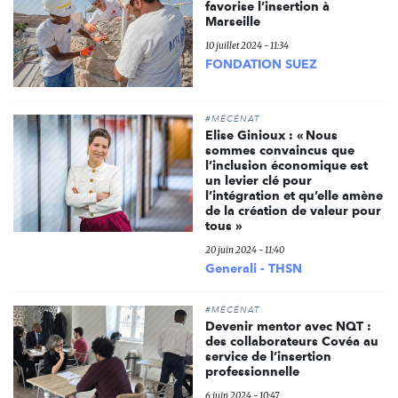
favorise l’insertion à
Marseille
10 juillet 2024 - 11:34
FONDATION SUEZ
#MÉCÉNAT
Elise Ginioux : « Nous
sommes convaincus que
l’inclusion économique est
un levier clé pour
l’intégration et qu’elle amène
de la création de valeur pour
tous »
20 juin 2024 - 11:40
Generali - THSN
#MÉCÉNAT
Devenir mentor avec NQT :
des collaborateurs Covéa au
service de l’insertion
professionnelle
6 juin 2024 - 10:47