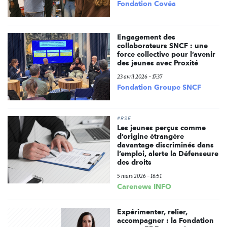
Fondation Covéa
Engagement des
collaborateurs SNCF : une
force collective pour l’avenir
des jeunes avec Proxité
23 avril 2026 - 17:37
Fondation Groupe SNCF
#RSE
Les jeunes perçus comme
d’origine étrangère
davantage discriminés dans
l’emploi, alerte la Défenseure
des droits
5 mars 2026 - 16:51
Carenews INFO
Expérimenter, relier,
accompagner : la Fondation