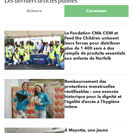
Les derniers articles publiés
Acteurs
Carenews
La Fondation CMA CGM et
Feed the Children unissent
leurs forces pour distribuer
plus de 1 400 sacs à dos
remplis de produits essentiels
aux enfants de Norfolk
Remboursement des
protections menstruelles
réutilisables : une avancée
historique pour la dignité et
l’égalité d’accès à l’hygiène
intime
À Mayotte, une jeune