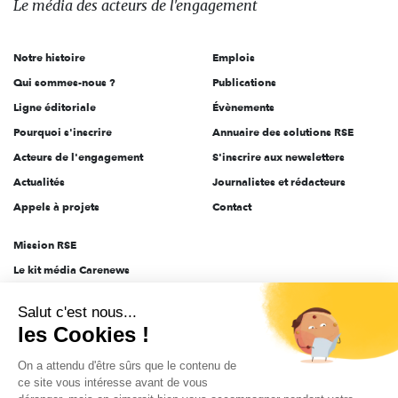
Le média
des acteurs
de l'engagement
acteurs
de
Notre histoire
Emplois
l'engagement
Qui sommes-nous ?
Publications
Ligne éditoriale
Évènements
Pourquoi s'inscrire
Annuaire des solutions RSE
Acteurs de l'engagement
S'inscrire aux newsletters
Actualités
Journalistes et rédacteurs
Appels à projets
Contact
Mission RSE
Le kit média Carenews
Groupe AEF
Salut c'est nous...
AEF info
les Cookies !
Novethic
On a attendu d'être sûrs que le contenu de
PRODURABLE
ce site vous intéresse avant de vous
Inclusiv Day