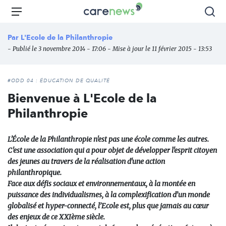
Aller
Carenews,
Menu
Rec
au
Le
contenu
média
Par
L'Ecole de la Philanthropie
principal
des
- Publié le 3 novembre 2014 - 17:06 - Mise à jour le 11 février 2015 - 13:53
acteurs
de
l'engagement
#ODD 04 : ÉDUCATION DE QUALITÉ
Bienvenue à L'Ecole de la
Philanthropie
L'École de la Philanthropie n'est pas une école comme les autres.
C'est une association qui a pour objet de développer l'esprit citoyen
des jeunes au travers de la réalisation d'une action
philanthropique.
Face aux défis sociaux et environnementaux, à la montée en
puissance des individualismes, à la complexification d’un monde
globalisé et hyper-connecté, l’Ecole est, plus que jamais au cœur
des enjeux de ce XXIème siècle.