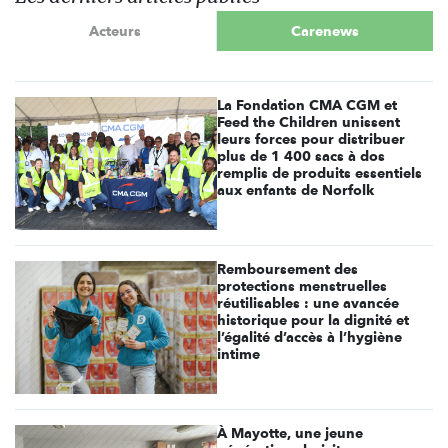
Acteurs
Carenews
La Fondation CMA CGM et
Feed the Children unissent
leurs forces pour distribuer
plus de 1 400 sacs à dos
remplis de produits essentiels
aux enfants de Norfolk
Remboursement des
protections menstruelles
réutilisables : une avancée
historique pour la dignité et
l’égalité d’accès à l’hygiène
intime
À Mayotte, une jeune