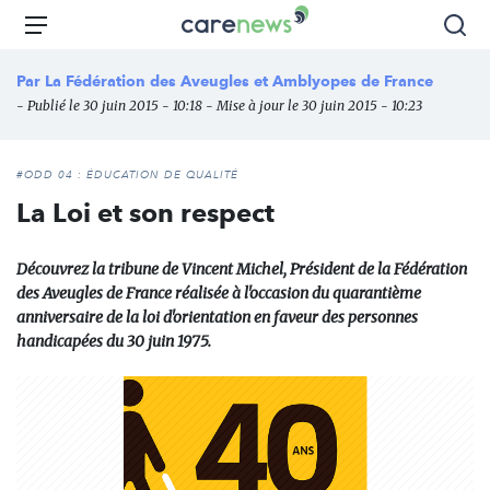
Aller
Carenews,
Menu
Rec
au
Le
contenu
média
Par
La Fédération des Aveugles et Amblyopes de France
principal
des
- Publié le 30 juin 2015 - 10:18 - Mise à jour le 30 juin 2015 - 10:23
acteurs
de
l'engagement
#ODD 04 : ÉDUCATION DE QUALITÉ
La Loi et son respect
Découvrez la tribune de Vincent Michel, Président de la Fédération
des Aveugles de France réalisée à l'occasion du quarantième
anniversaire de la loi d'orientation en faveur des personnes
handicapées du 30 juin 1975.