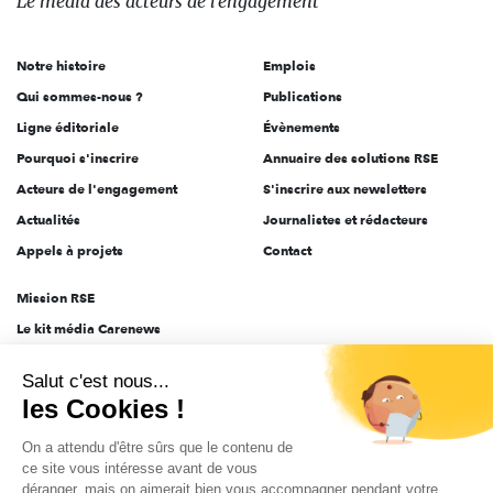
Le média
des acteurs
de l'engagement
acteurs
de
Notre histoire
Emplois
l'engagement
Qui sommes-nous ?
Publications
Ligne éditoriale
Évènements
Pourquoi s'inscrire
Annuaire des solutions RSE
Acteurs de l'engagement
S'inscrire aux newsletters
Actualités
Journalistes et rédacteurs
Appels à projets
Contact
Mission RSE
Le kit média Carenews
Groupe AEF
Salut c'est nous...
AEF info
les Cookies !
Novethic
On a attendu d'être sûrs que le contenu de
PRODURABLE
ce site vous intéresse avant de vous
Inclusiv Day
déranger, mais on aimerait bien vous accompagner pendant votre